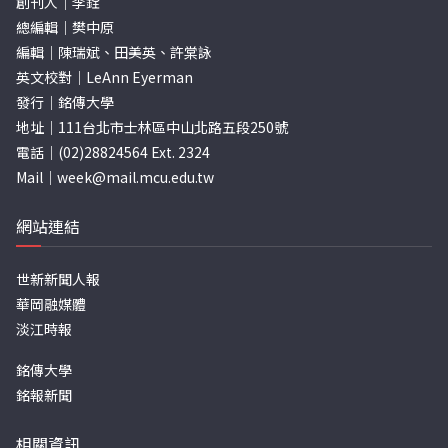
創刊人｜李銓
總編輯｜樊中原
編輯｜陳瑞斌、田美英、許棠詠
英文校對｜LeAnn Eyerman
發行｜銘傳大學
地址｜111台北市士林區中山北路五段250號
電話｜(02)28824564 Ext. 2324
Mail｜
week@mail.mcu.edu.tw
網站連結
世新新聞人報
華岡融媒體
淡江時報
銘傳大學
銘報新聞
相關資訊