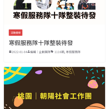
活動連線
寒假服務隊十隊整裝待發
2022-01-04
編輯｜企劃團隊
1116期
,
寒假服務隊