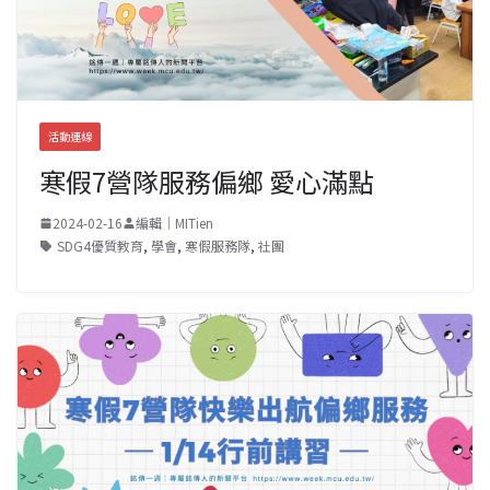
活動連線
寒假7營隊服務偏鄉 愛心滿點
2024-02-16
編輯｜MITien
SDG4優質教育
,
學會
,
寒假服務隊
,
社團