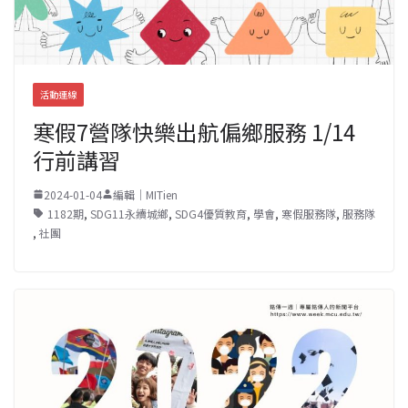
活動連線
寒假7營隊快樂出航偏鄉服務 1/14
行前講習
2024-01-04
編輯｜MITien
1182期
,
SDG11永續城鄉
,
SDG4優質教育
,
學會
,
寒假服務隊
,
服務隊
,
社團