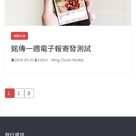
站務公告
銘傳一週電子報寄發測試
2016-09-05
Editor｜Ming Chuan Weekly
文
1
2
章
分
頁
發行資訊