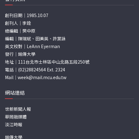
創刊日期｜1985.10.07
創刊人｜李銓
總編輯｜樊中原
編輯｜陳瑞斌、田美英、許棠詠
英文校對｜LeAnn Eyerman
發行｜銘傳大學
地址｜111台北市士林區中山北路五段250號
電話｜(02)28824564 Ext. 2324
Mail｜
week@mail.mcu.edu.tw
網站連結
世新新聞人報
華岡融媒體
淡江時報
銘傳大學