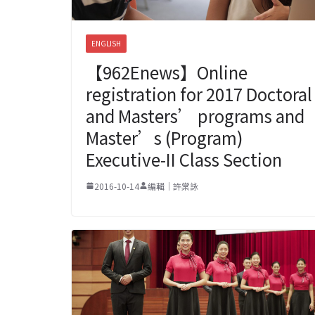
ENGLISH
【962Enews】Online
registration for 2017 Doctoral
and Masters’ programs and
Master’s (Program)
Executive-II Class Section
2016-10-14
編輯｜許棠詠