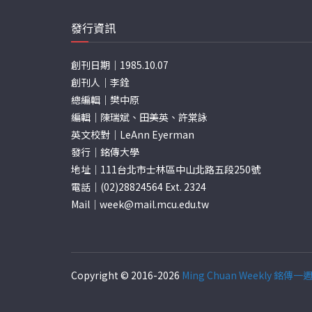
頁
發行資訊
創刊日期｜1985.10.07
創刊人｜李銓
總編輯｜樊中原
編輯｜陳瑞斌、田美英、許棠詠
英文校對｜LeAnn Eyerman
發行｜銘傳大學
地址｜111台北市士林區中山北路五段250號
電話｜(02)28824564 Ext. 2324
Mail｜
week@mail.mcu.edu.tw
Copyright © 2016-2026
Ming Chuan Weekly 銘傳一