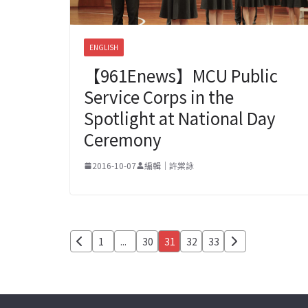
ENGLISH
【961Enews】MCU Public
Service Corps in the
Spotlight at National Day
Ceremony
2016-10-07
編輯｜許棠詠
文
1
...
30
31
32
33
章
分