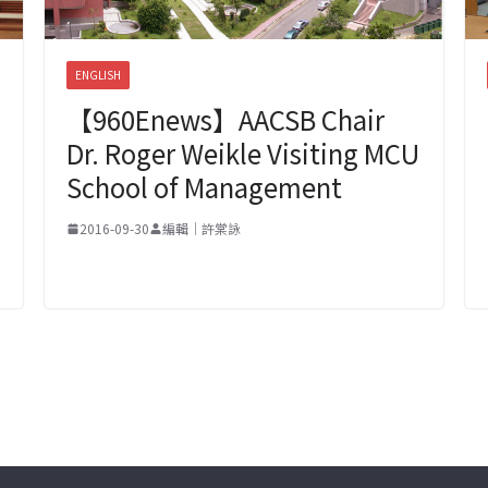
ENGLISH
【960Enews】AACSB Chair
Dr. Roger Weikle Visiting MCU
School of Management
2016-09-30
編輯｜許棠詠