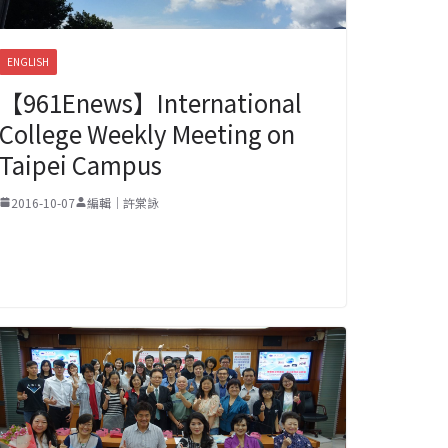
ENGLISH
【961Enews】International
College Weekly Meeting on
Taipei Campus
2016-10-07
編輯｜許棠詠