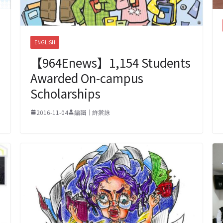
ENGLISH
【964Enews】1,154 Students
Awarded On-campus
Scholarships
2016-11-04
編輯｜許棠詠