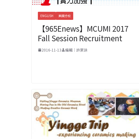
ENGLISH
美國分校
【965Enews】MCUMI 2017
Fall Session Recruitment
2016-11-13
編輯｜許棠詠