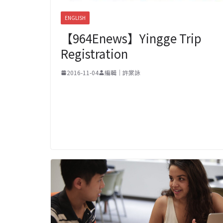
ENGLISH
【964Enews】Yingge Trip
Registration
2016-11-04
編輯｜許棠詠