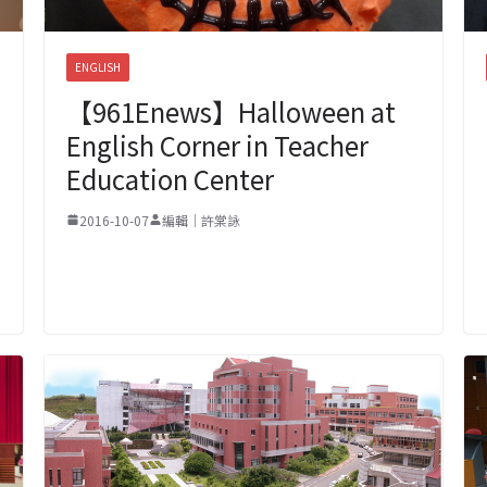
ENGLISH
【961Enews】Halloween at
English Corner in Teacher
Education Center
2016-10-07
編輯｜許棠詠