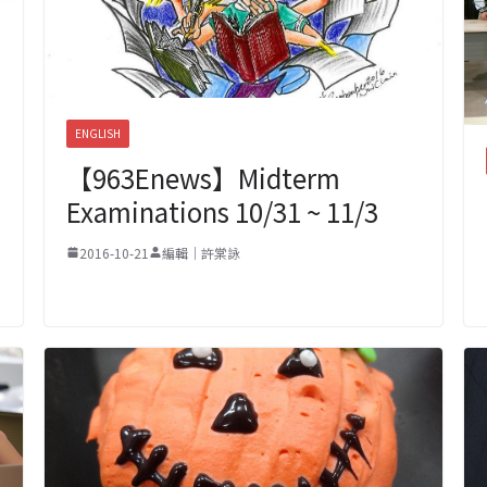
ENGLISH
【963Enews】Midterm
Examinations 10/31 ~ 11/3
2016-10-21
編輯｜許棠詠