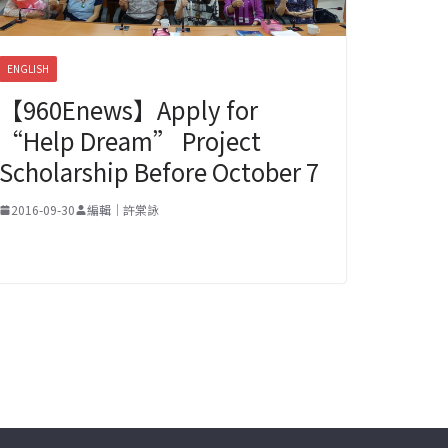
ENGLISH
【960Enews】Apply for
“Help Dream” Project
Scholarship Before October 7
2016-09-30
編輯｜許棠詠