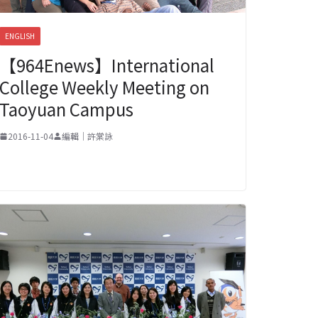
ENGLISH
【964Enews】International
College Weekly Meeting on
Taoyuan Campus
2016-11-04
編輯｜許棠詠