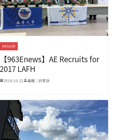
ENGLISH
【963Enews】AE Recruits for
2017 LAFH
2016-10-21
編輯｜許棠詠