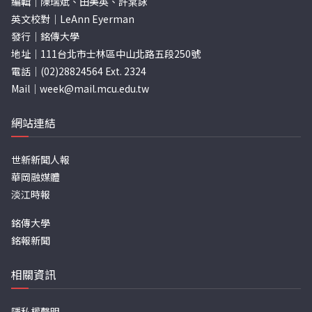
編輯｜陳瑞斌、田美英、許棠詠
英文校對｜LeAnn Eyerman
發行｜銘傳大學
地址｜111台北市士林區中山北路五段250號
電話｜(02)28824564 Ext. 2324
Mail｜
week@mail.mcu.edu.tw
網站連結
世新新聞人報
華岡融媒體
淡江時報
銘傳大學
銘報新聞
相關資訊
隱私權聲明