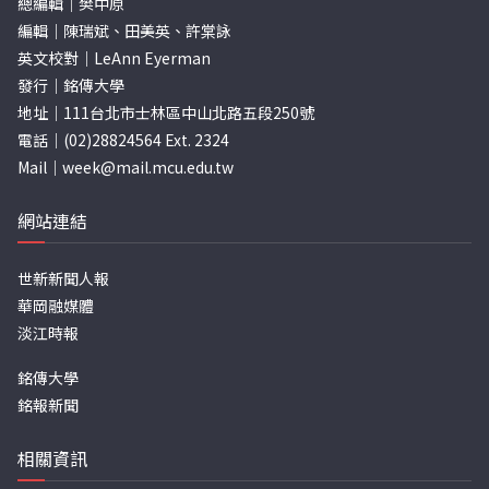
總編輯｜樊中原
編輯｜陳瑞斌、田美英、許棠詠
英文校對｜LeAnn Eyerman
發行｜銘傳大學
地址｜111台北市士林區中山北路五段250號
電話｜(02)28824564 Ext. 2324
Mail｜
week@mail.mcu.edu.tw
網站連結
世新新聞人報
華岡融媒體
淡江時報
銘傳大學
銘報新聞
相關資訊