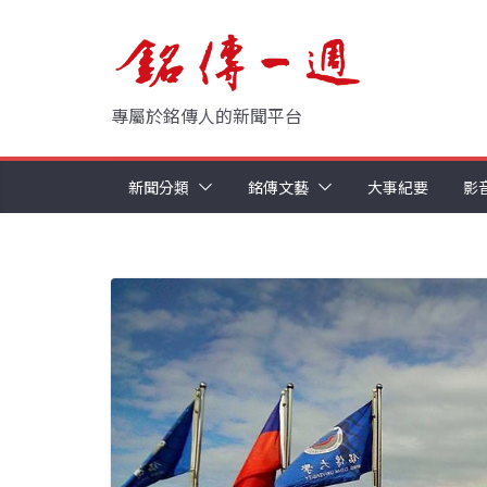
Skip
to
content
專屬於銘傳人的新聞平台
新聞分類
銘傳文藝
大事紀要
影