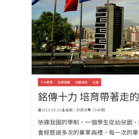
十力教育
校務發展
校園快訊
社論
銘傳十力 培育帶著走
2019-05-10
編輯｜許棠詠
1040期
依據我國的學制，一個學生從幼兒園、
會經歷過多次的畢業典禮，每一次的畢