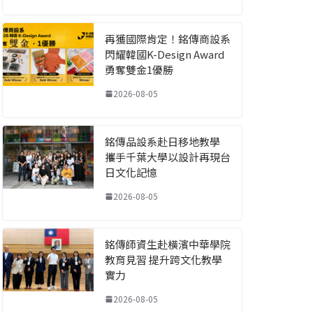
再獲國際肯定！銘傳商設系
閃耀韓國K-Design Award
勇奪雙金1優勝
2026-08-05
銘傳品設系赴日移地教學
攜手千葉大學以設計再現台
日文化記憶
2026-08-05
銘傳師資生赴橫濱中華學院
教育見習 提升跨文化教學
實力
2026-08-05