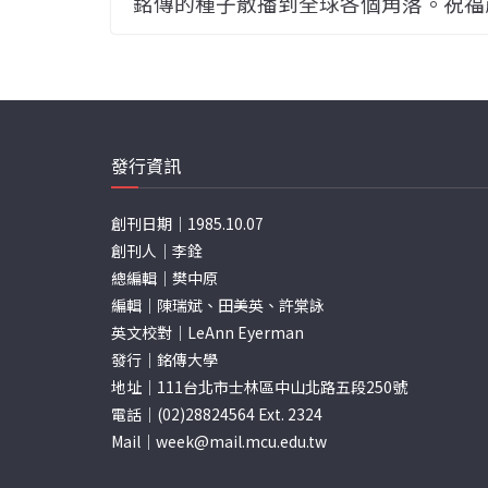
銘傳的種子散播到全球各個角落。祝福
發行資訊
創刊日期｜1985.10.07
創刊人｜李銓
總編輯｜樊中原
編輯｜陳瑞斌、田美英、許棠詠
英文校對｜LeAnn Eyerman
發行｜銘傳大學
地址｜111台北市士林區中山北路五段250號
電話｜(02)28824564 Ext. 2324
Mail｜
week@mail.mcu.edu.tw