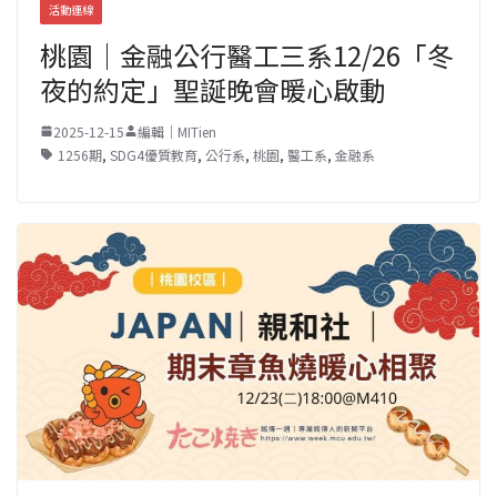
活動連線
桃園｜金融公行醫工三系12/26「冬
夜的約定」聖誕晚會暖心啟動
2025-12-15
編輯｜MITien
1256期
,
SDG4優質教育
,
公行系
,
桃園
,
醫工系
,
金融系