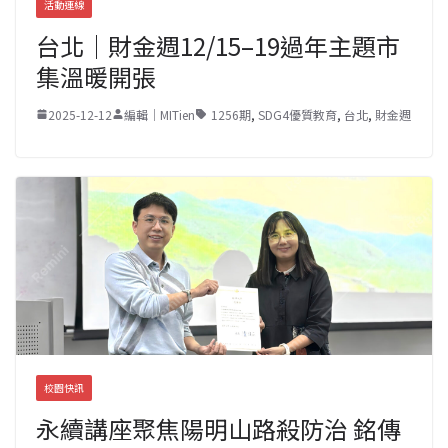
活動連線
台北｜財金週12/15–19過年主題市
集溫暖開張
2025-12-12
編輯｜MITien
1256期
,
SDG4優質教育
,
台北
,
財金週
校園快訊
永續講座聚焦陽明山路殺防治 銘傳