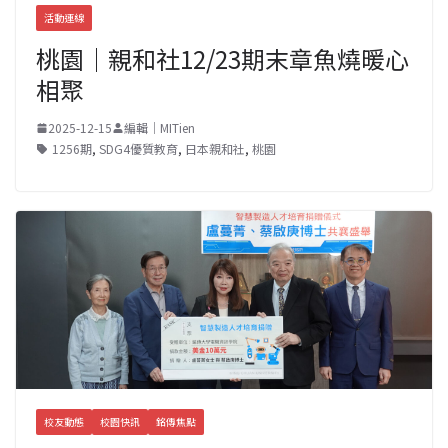
活動連線
桃園｜親和社12/23期末章魚燒暖心
相聚
2025-12-15
編輯｜MITien
1256期
,
SDG4優質教育
,
日本親和社
,
桃園
校友動態
校園快訊
銘傳焦點