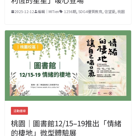
2025-12-12
編輯｜MITien
1256期
,
SDG4優質教育
,
信望愛
,
桃園
活動連線
桃園｜圖書館12/15–19推出「情緒
的棲地」微型體驗展