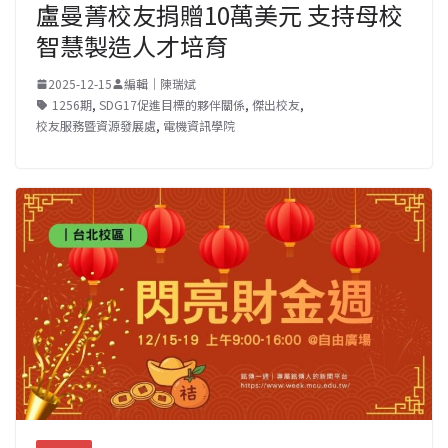
盧曼菁校友捐贈10萬美元 支持母校
智慧製造人才培育
2025-12-15
編輯｜陳瑞斌
1256期
,
SDG17促進目標的夥伴關係
,
傑出校友
,
校友服務暨資源發展處
,
電機資訊學院