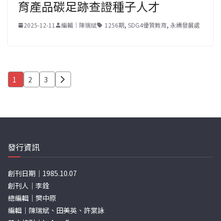
育產品碳足跡查證種子人才
2025-12-11
編輯｜陳瑞斌
1256期
,
SDG4優質教育
,
永續發展處
文
1
2
3
章
分
頁
發行資訊
創刊日期｜1985.10.07
創刊人｜李銓
總編輯｜樊中原
編輯｜陳瑞斌、田美英、許棠詠