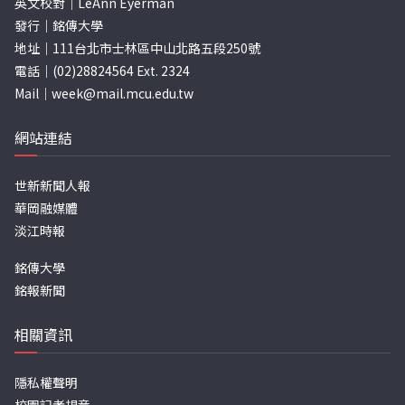
英文校對｜LeAnn Eyerman
發行｜銘傳大學
地址｜111台北市士林區中山北路五段250號
電話｜(02)28824564 Ext. 2324
Mail｜
week@mail.mcu.edu.tw
網站連結
世新新聞人報
華岡融媒體
淡江時報
銘傳大學
銘報新聞
相關資訊
隱私權聲明