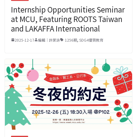
Internship Opportunities Seminar
at MCU, Featuring ROOTS Taiwan
and LAKAFFA International
2025-12-17
編輯｜許棠詠
1256期
,
SDG4優質教育