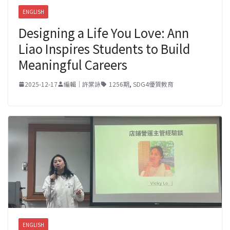
ENGLISH
Designing a Life You Love: Ann
Liao Inspires Students to Build
Meaningful Careers
2025-12-17
編輯｜許棠詠
1256期
,
SDG4優質教育
ENGLISH