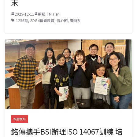
末
2025-12-11
編輯｜MITien
1256期
,
SDG4優質教育
,
傳心節
,
廣銷系
校園快訊
銘傳攜手BSI辦理ISO 14067訓練 培