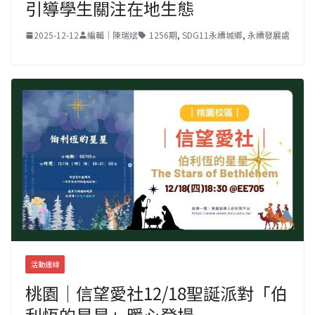
引導學生關注在地生態
2025-12-12
編輯｜陳瑞斌
1256期
,
SDG11永續城鄉
,
永續發展處
活動連線
桃園｜信望愛社12/18聖誕派對「伯
利恆的星星」暖心登場