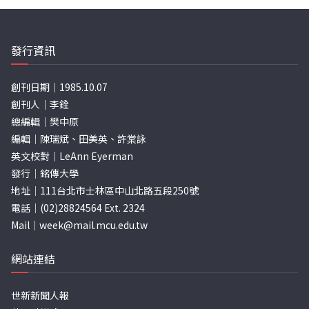
發行資訊
創刊日期｜1985.10.07
創刊人｜李銓
總編輯｜樊中原
編輯｜陳瑞斌、田美英、許棠詠
英文校對｜LeAnn Eyerman
發行｜銘傳大學
地址｜111台北市士林區中山北路五段250號
電話｜(02)28824564 Ext. 2324
Mail｜
week@mail.mcu.edu.tw
網站連結
世新新聞人報