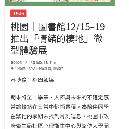
活動連線
桃園｜圖書館12/15–19
推出「情緒的棲地」微
型體驗展
2025-12-12
編輯｜MITien
1256期
,
SDG4優質教育
,
圖書館
蔡博俊／桃園報導
期末將至，學業、人際與未來的不確定感
常讓情緒在日常中悄悄累積。為陪伴同學
在繁忙的學期末找到片刻喘息，桃園市政
府衛生局社區心理衛生中心與銘傳大學圖