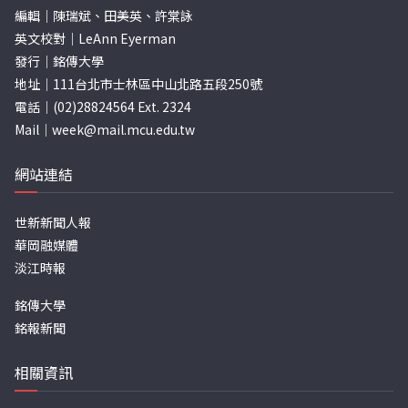
編輯｜陳瑞斌、田美英、許棠詠
英文校對｜LeAnn Eyerman
發行｜銘傳大學
地址｜111台北市士林區中山北路五段250號
電話｜(02)28824564 Ext. 2324
Mail｜
week@mail.mcu.edu.tw
網站連結
世新新聞人報
華岡融媒體
淡江時報
銘傳大學
銘報新聞
相關資訊