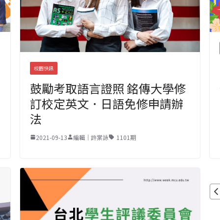
校園快訊
鼓勵考取語言證照 銘傳大學修
訂校定英文．日語免修申請辦
法
2021-09-13
編輯｜許棠詠
1101期