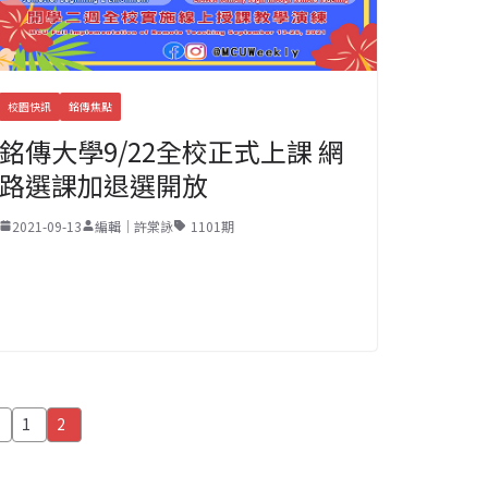
校園快訊
銘傳焦點
銘傳大學9/22全校正式上課 網
路選課加退選開放
2021-09-13
編輯｜許棠詠
1101期
文
1
2
章