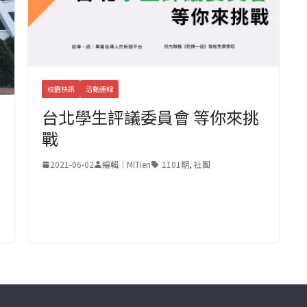
校園快訊
活動連線
台北學生評議委員會 等你來挑
戰
2021-06-02
編輯｜MITien
1101期
,
社團