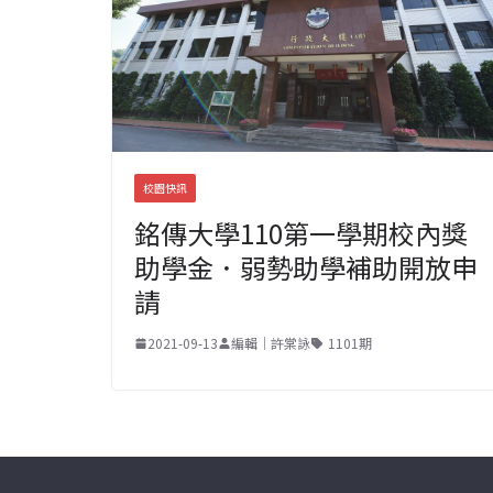
校園快訊
銘傳大學110第一學期校內獎
助學金．弱勢助學補助開放申
請
2021-09-13
編輯｜許棠詠
1101期