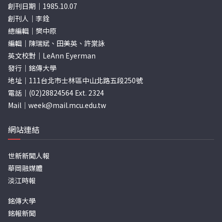
創刊日期｜1985.10.07
創刊人｜李銓
總編輯｜樊中原
編輯｜陳瑞斌、田美英、許棠詠
英文校對｜LeAnn Eyerman
發行｜銘傳大學
地址｜111台北市士林區中山北路五段250號
電話｜(02)28824564 Ext. 2324
Mail｜
week@mail.mcu.edu.tw
網站連結
世新新聞人報
華岡融媒體
淡江時報
銘傳大學
銘報新聞