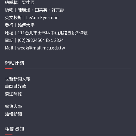
總編輯｜樊中原
編輯｜陳瑞斌、田美英、許棠詠
英文校對｜LeAnn Eyerman
發行｜銘傳大學
地址｜111台北市士林區中山北路五段250號
電話｜(02)28824564 Ext. 2324
Mail｜
week@mail.mcu.edu.tw
網站連結
世新新聞人報
華岡融媒體
淡江時報
銘傳大學
銘報新聞
相關資訊