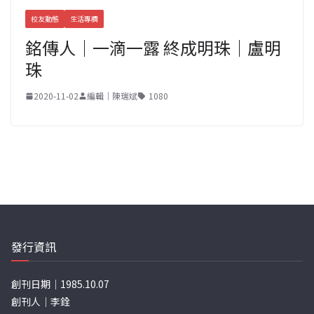
校友動態
生活專欄
銘傳人｜一滴一露 終成明珠｜盧明
珠
2020-11-02
編輯｜陳瑞斌
1080
發行資訊
創刊日期｜1985.10.07
創刊人｜李銓