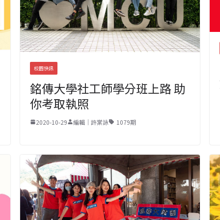
校園快訊
銘傳大學社工師學分班上路 助
你考取執照
2020-10-29
編輯｜許棠詠
1079期