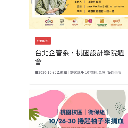
校園快訊
台北企管系．桃園設計學院週
會
2020-10-30
編輯｜許棠詠
1079期
,
企管
,
設計學院