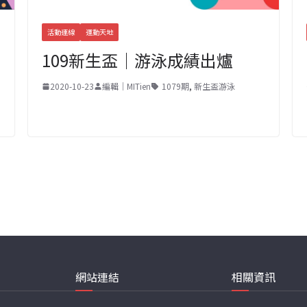
活動連線
運動天地
109新生盃｜游泳成績出爐
2020-10-23
編輯｜MITien
1079期
,
新生盃游泳
網站連結
相關資訊