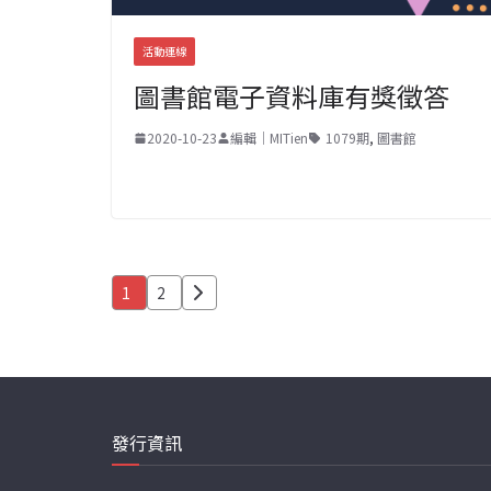
活動連線
圖書館電子資料庫有獎徵答
2020-10-23
編輯｜MITien
1079期
,
圖書館
文
1
2
章
分
頁
發行資訊