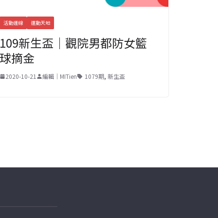
活動連線
運動天地
109新生盃｜觀院男都防女籃
球摘金
2020-10-21
編輯｜MITien
1079期
,
新生盃