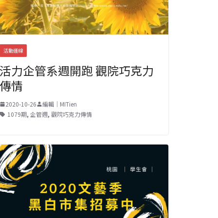
活動連線
活力企管系週開跑 觀院巧克力
傳情
2020-10-26
編輯｜MITien
1079期
,
企管週
,
觀院巧克力傳情