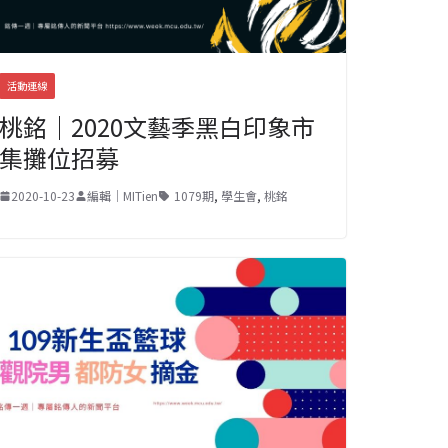
活動連線
桃銘｜2020文藝季黑白印象市
集攤位招募
2020-10-23
編輯｜MITien
1079期
,
學生會
,
桃銘