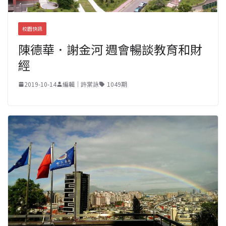
校園快訊
陳德華．謝金河 週會暢談教育和財
經
2019-10-14
編輯｜許棠詠
1049期