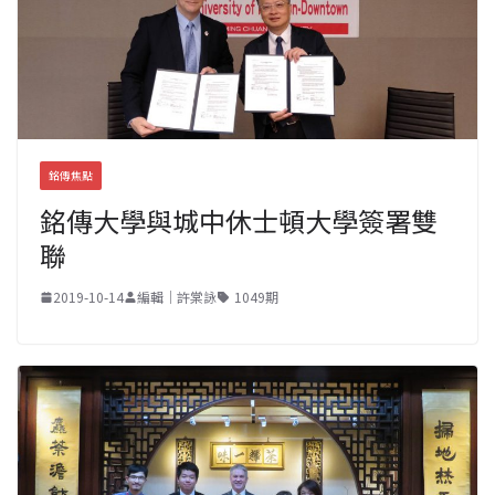
銘傳焦點
銘傳大學與城中休士頓大學簽署雙
聯
2019-10-14
編輯｜許棠詠
1049期