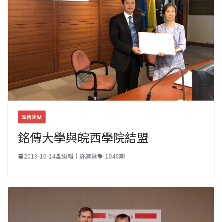
銘傳焦點
銘傳大學與皖西學院結盟
2019-10-14
編輯｜許棠詠
1049期