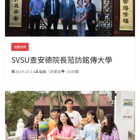
校園快訊
SVSU查安德院長蒞訪銘傳大學
2019-10-14
編輯｜許棠詠
1049期