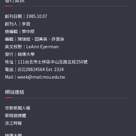
發行資訊
創刊日期｜1985.10.07
創刊人｜李銓
總編輯｜樊中原
編輯｜陳瑞斌、田美英、許棠詠
英文校對｜LeAnn Eyerman
發行｜銘傳大學
地址｜111台北市士林區中山北路五段250號
電話｜(02)28824564 Ext. 2324
Mail｜
week@mail.mcu.edu.tw
網站連結
世新新聞人報
華岡融媒體
淡江時報
銘傳大學