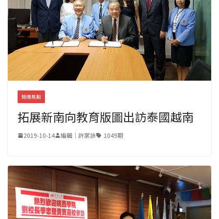
銘傳焦點
拓展新南向教育版圖出訪泰國越南
2019-10-14
編輯｜許棠詠
1049期