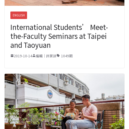
ENGLISH
International Students’ Meet-
the-Faculty Seminars at Taipei
and Taoyuan
2019-10-14
編輯｜許棠詠
1049期