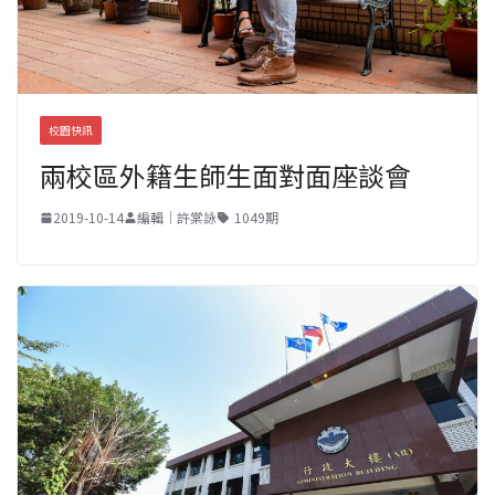
校園快訊
兩校區外籍生師生面對面座談會
2019-10-14
編輯｜許棠詠
1049期