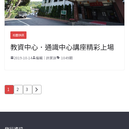
校園快訊
教資中心．通識中心講座精彩上場
2019-10-14
編輯｜許棠詠
1049期
文
1
2
3
章
分
頁