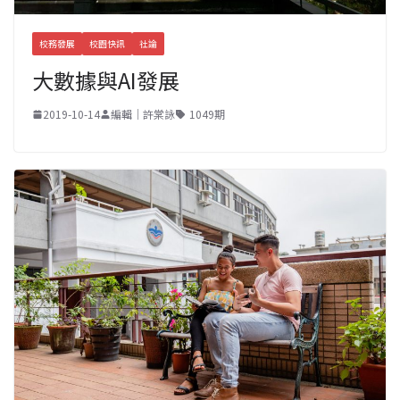
校務發展
校園快訊
社論
大數據與AI發展
2019-10-14
編輯｜許棠詠
1049期