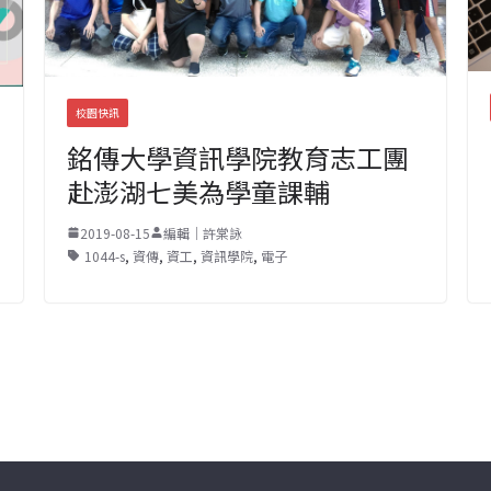
校園快訊
銘傳大學資訊學院教育志工團
赴澎湖七美為學童課輔
2019-08-15
編輯｜許棠詠
1044-s
,
資傳
,
資工
,
資訊學院
,
電子