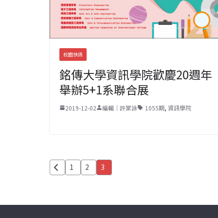
校園快訊
銘傳大學資訊學院歡慶20週年
舉辦5+1系聯合展
2019-12-02
編輯｜許棠詠
1055期
,
資訊學院
文
1
2
3
章
分