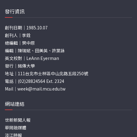
發行資訊
創刊日期｜1985.10.07
創刊人｜李銓
總編輯｜樊中原
編輯｜陳瑞斌、田美英、許棠詠
英文校對｜LeAnn Eyerman
發行｜銘傳大學
地址｜111台北市士林區中山北路五段250號
電話｜(02)28824564 Ext. 2324
Mail｜
week@mail.mcu.edu.tw
網站連結
世新新聞人報
華岡融媒體
淡江時報