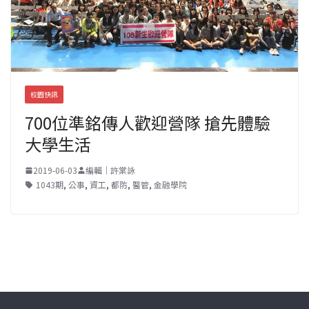
校園快訊
700位準銘傳人歡迎營隊 搶先體驗
大學生活
2019-06-03
編輯｜許棠詠
1043期
,
公事
,
資工
,
都防
,
醫管
,
金融學院