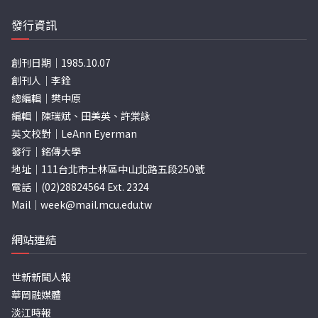
發行資訊
創刊日期｜1985.10.07
創刊人｜李銓
總編輯｜樊中原
編輯｜陳瑞斌、田美英、許棠詠
英文校對｜LeAnn Eyerman
發行｜銘傳大學
地址｜111台北市士林區中山北路五段250號
電話｜(02)28824564 Ext. 2324
Mail｜
week@mail.mcu.edu.tw
網站連結
世新新聞人報
華岡融媒體
淡江時報