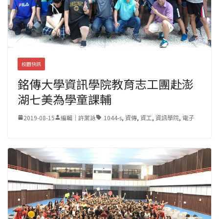
校園快訊
銘傳大學資訊學院教育志工團赴澎
湖七美為學童課輔
2019-08-15
編輯｜許棠詠
1044-s
,
資傳
,
資工
,
資訊學院
,
電子