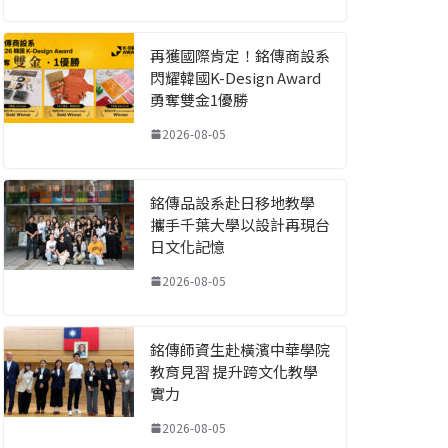
再獲國際肯定！銘傳商設系
閃耀韓國K-Design Award
勇奪雙金1優勝
2026-08-05
銘傳品設系赴日移地教學
攜手千葉大學以設計再現台
日文化記憶
2026-08-05
銘傳師資生赴橫濱中華學院
教育見習 提升跨文化教學
實力
2026-08-05