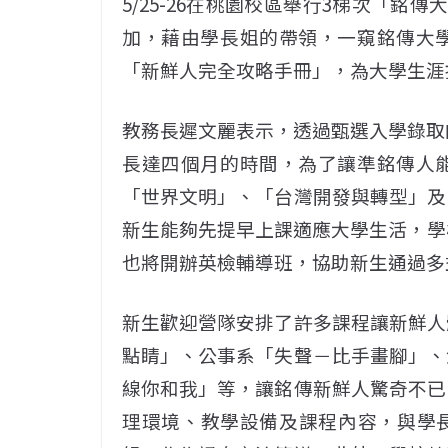
5/25-26在桃園校區舉行3梯次「銘
加，藉由學長姐的帶領，一窺銘傳大
「新鮮人完全攻略手冊」，為大學生涯
教務長遲文麗表示，透過甄選入學錄取的
長達四個月的時間，為了讓準銘傳人
「世界文明」、「台灣開發與轉型」及
新生能夠先提早上課適應大學生活，學
也將開辦英檢輔導班，協助新生通過多
新生歡迎營隊安排了許多課程讓新鮮人
點睛」、公事系「失聲－比手畫腳」、
線你和我」等，讓銘傳新鮮人驚奇不已
理環境、教學設備及課程內容，與學長