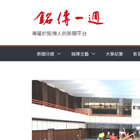
Skip
to
content
專屬於銘傳人的新聞平台
新聞分類
銘傳文藝
大事紀要
影