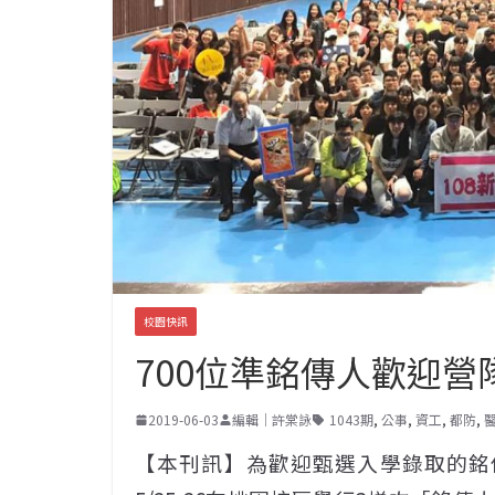
校園快訊
700位準銘傳人歡迎營
2019-06-03
編輯｜許棠詠
1043期
,
公事
,
資工
,
都防
,
【本刊訊】為歡迎甄選入學錄取的銘