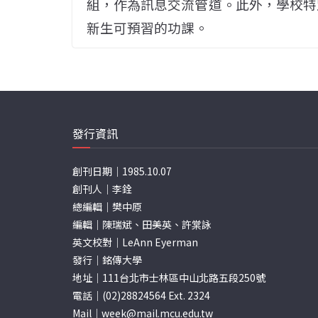
組，作為訊息交流管道。此外，學校特
新生可預習的功課。
發行資訊
創刊日期｜1985.10.07
創刊人｜李銓
總編輯｜樊中原
編輯｜陳瑞斌、田美英、許棠詠
英文校對｜LeAnn Eyerman
發行｜銘傳大學
地址｜111台北市士林區中山北路五段250號
電話｜(02)28824564 Ext. 2324
Mail｜
week@mail.mcu.edu.tw