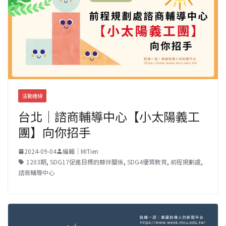
活動連線
台北｜諮商輔導中心【小太陽義工
團】向你招手
2024-09-04
編輯｜MITien
1203期
,
SDG17促進目標的夥伴關係
,
SDG4優質教育
,
前程規劃處
,
諮商輔導中心