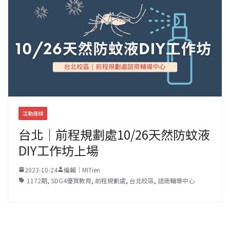
活動連線
台北｜前程規劃處10/26天然防蚊液
DIY工作坊上場
2023-10-24
編輯｜MITien
1172期
,
SDG4優質教育
,
前程規劃處
,
台北校區
,
諮商輔導中心