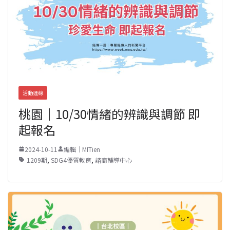
活動連線
桃園｜10/30情緒的辨識與調節 即
起報名
2024-10-11
編輯｜MITien
1209期
,
SDG4優質教育
,
諮商輔導中心