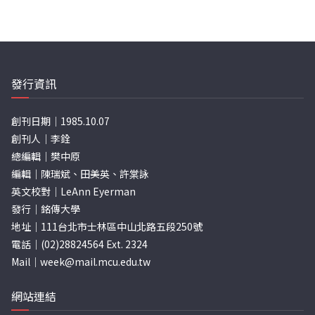
發行資訊
創刊日期｜1985.10.07
創刊人｜李銓
總編輯｜樊中原
編輯｜陳瑞斌、田美英、許棠詠
英文校對｜LeAnn Eyerman
發行｜銘傳大學
地址｜111台北市士林區中山北路五段250號
電話｜(02)28824564 Ext. 2324
Mail｜
week@mail.mcu.edu.tw
網站連結