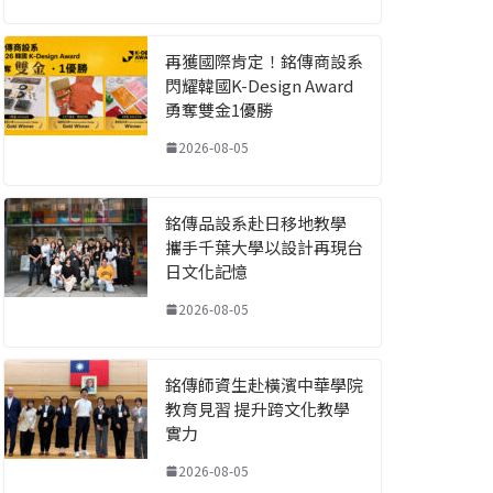
再獲國際肯定！銘傳商設系
閃耀韓國K-Design Award
勇奪雙金1優勝
2026-08-05
銘傳品設系赴日移地教學
攜手千葉大學以設計再現台
日文化記憶
2026-08-05
銘傳師資生赴橫濱中華學院
教育見習 提升跨文化教學
實力
2026-08-05