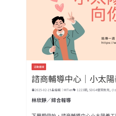
活動連線
諮商輔導中心｜小太陽
2025-02-19
編輯｜MITien
1223期
,
SDG4優質教育
,
小
林欣靜／綜合報導
下學期伊始，諮商輔導中心小太陽義工