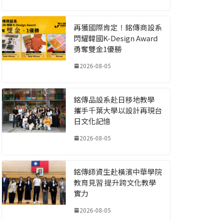
再獲國際肯定！銘傳商設系
閃耀韓國K-Design Award
勇奪雙金1優勝
2026-08-05
銘傳品設系赴日移地教學
攜手千葉大學以設計再現台
日文化記憶
2026-08-05
銘傳師資生赴橫濱中華學院
教育見習 提升跨文化教學
實力
2026-08-05