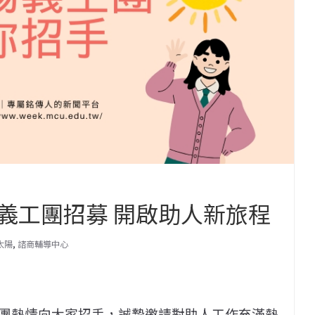
義工團招募 開啟助人新旅程
太陽
,
諮商輔導中心
團熱情向大家招手，誠摯邀請對助人工作充滿熱