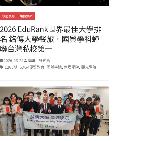
校園快訊
銘傳焦點
2026 EduRank世界最佳大學排
名 銘傳大學餐旅．國貿學科蟬
聯台灣私校第一
2026-03-25
編輯｜許棠詠
1265期
,
SDG4優質教育
,
國際學院
,
管理學院
,
觀光學院