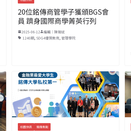
20位銘傳商管學子獲頒BGS會
員 躋身國際商學菁英行列
2025-06-12
編輯｜陳瑞斌
1240期
,
SDG4優質教育
,
管理學院
校園快訊
銘傳焦點