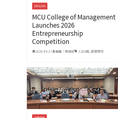
ENGLISH
MCU College of Management
Launches 2026
Entrepreneurship
Competition
2026-03-17
編輯｜陳瑞斌
1265期
,
管理學院
校園快訊