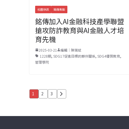
校園快訊
銘傳焦點
銘傳加入AI金融科技產學聯盟
搶攻防詐教育與AI金融人才培
育先機
2025-03-21
編輯｜陳瑞斌
1228期
,
SDG17促進目標的夥伴關係
,
SDG4優質教育
,
管理學院
文
1
2
3
章
分