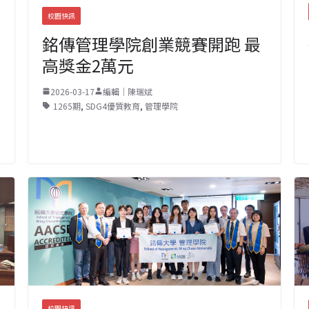
校園快訊
銘傳管理學院創業競賽開跑 最
高獎金2萬元
2026-03-17
編輯｜陳瑞斌
1265期
,
SDG4優質教育
,
管理學院
校園快訊