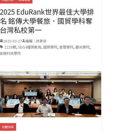
2025 EduRank世界最佳大學排
名 銘傳大學餐旅．國貿學科奪
台灣私校第一
2025-03-27
編輯｜許棠詠
1229期
,
SDG4優質教育
,
國際學院
,
管理學院
,
觀光學院
,
金融科技學院
校園快訊