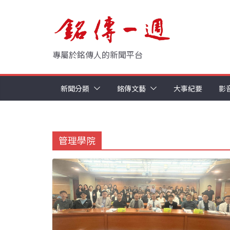
Skip
to
content
專屬於銘傳人的新聞平台
新聞分類
銘傳文藝
大事紀要
影
管理學院