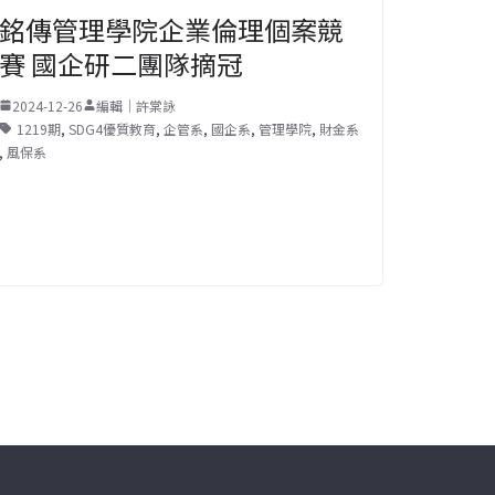
銘傳管理學院企業倫理個案競
賽 國企研二團隊摘冠
2024-12-26
編輯｜許棠詠
1219期
,
SDG4優質教育
,
企管系
,
國企系
,
管理學院
,
財金系
,
風保系