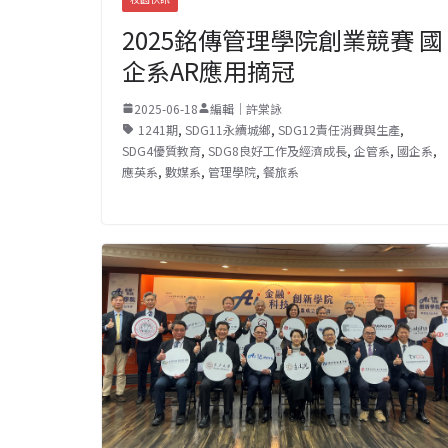
2025銘傳管理學院創業競賽 國
企系AR應用摘冠
2025-06-18
編輯｜許棠詠
1241期
,
SDG11永續城鄉
,
SDG12責任消費與生產
,
SDG4優質教育
,
SDG8良好工作及經濟成長
,
企管系
,
國企系
,
應英系
,
數媒系
,
管理學院
,
餐旅系