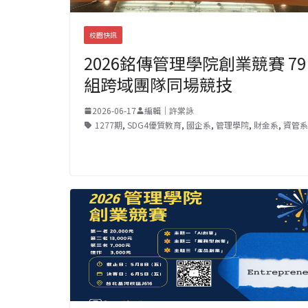
校園快訊
2026銘傳管理學院創業競賽 79
組跨域團隊同場競技
2026-06-17
編輯｜許棠詠
1277期
,
SDG4優質教育
,
國企系
,
管理學院
,
財金系
,
資管系