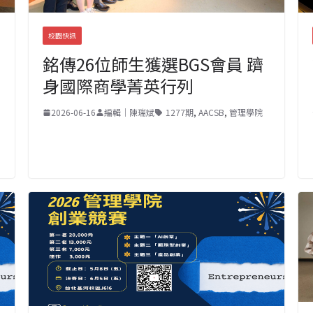
校園快訊
銘傳26位師生獲選BGS會員 躋
身國際商學菁英行列
2026-06-16
編輯｜陳瑞斌
1277期
,
AACSB
,
管理學院