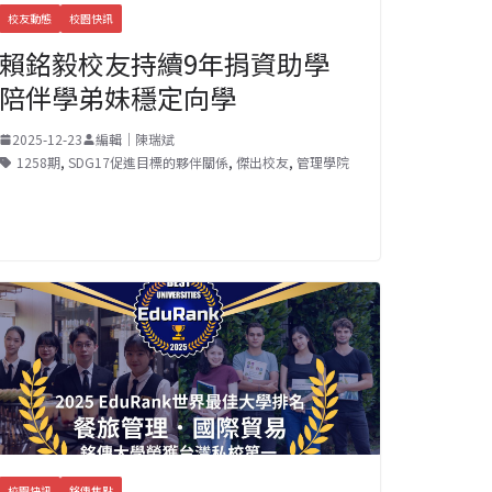
校友動態
校園快訊
賴銘毅校友持續9年捐資助學
陪伴學弟妹穩定向學
2025-12-23
編輯｜陳瑞斌
1258期
,
SDG17促進目標的夥伴關係
,
傑出校友
,
管理學院
校園快訊
銘傳焦點