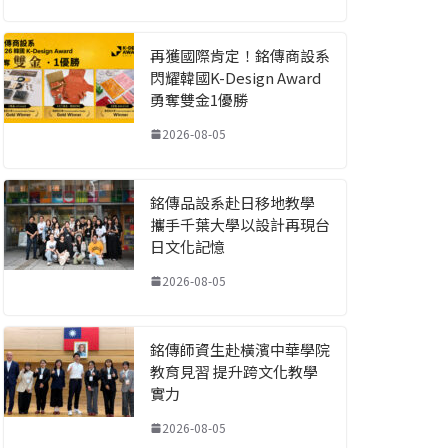
再獲國際肯定！銘傳商設系
閃耀韓國K-Design Award
勇奪雙金1優勝
2026-08-05
銘傳品設系赴日移地教學
攜手千葉大學以設計再現台
日文化記憶
2026-08-05
銘傳師資生赴橫濱中華學院
教育見習 提升跨文化教學
實力
2026-08-05