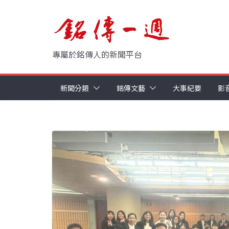
Skip
to
content
專屬於銘傳人的新聞平台
新聞分類
銘傳文藝
大事紀要
影