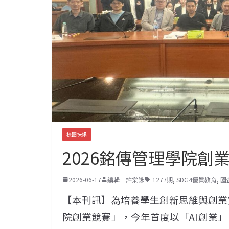
校園快訊
2026銘傳管理學院創
2026-06-17
編輯｜許棠詠
1277期
,
SDG4優質教育
,
國
【本刊訊】為培養學生創新思維與創業實
院創業競賽」，今年首度以「AI創業