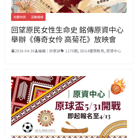
校園快訊
活動連線
回望原民女性生命史 銘傳原資中心
舉辦《傳奇女伶 高菊花》放映會
2026-04-30
編輯｜許棠詠
1270期
,
SDG4優質教育
,
原資中心