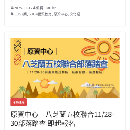
2025-11-12
編輯｜MITien
1252期
,
SDG4優質教育
,
原資中心
,
文化週
活動連線
原資中心｜八芝蘭五校聯合11/28-
30部落踏查 即起報名