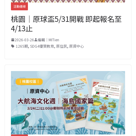
活動連線
桃園｜原球盃5/31開戰 即起報名至
4/13止
2026-03-26
編輯｜MITien
1265期
,
SDG4優質教育
,
原住民
,
原資中心