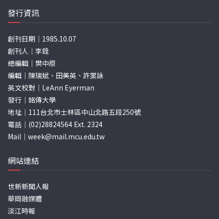
發行資訊
創刊日期｜1985.10.07
創刊人｜李銓
總編輯｜樊中原
編輯｜陳瑞斌、田美英、許棠詠
英文校對｜LeAnn Eyerman
發行｜銘傳大學
地址｜111台北市士林區中山北路五段250號
電話｜(02)28824564 Ext. 2324
Mail｜
week@mail.mcu.edu.tw
網站連結
世新新聞人報
華岡融媒體
淡江時報