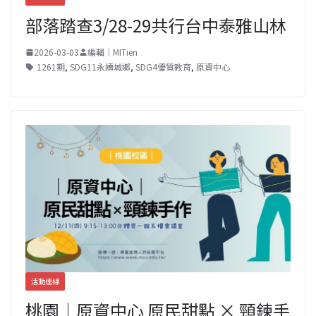
部落踏查3/28-29共行台中泰雅山林
2026-03-03
編輯｜MITien
1261期
,
SDG11永續城鄉
,
SDG4優質教育
,
原資中心
活動連線
桃園｜原資中心 原民甜點 × 頸鍊手