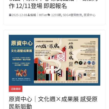
作 12/11登場 即起報名
2025-12-08
編輯｜MITien
1255期
,
SDG4優質教育
,
原資中心
活動連線
原資中心｜文化週×成果展 感受原
民新脈動