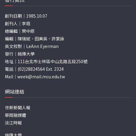
創刊日期｜1985.10.07
創刊人｜李銓
總編輯｜樊中原
編輯｜陳瑞斌、田美英、許棠詠
英文校對｜LeAnn Eyerman
發行｜銘傳大學
地址｜111台北市士林區中山北路五段250號
電話｜(02)28824564 Ext. 2324
Mail｜
week@mail.mcu.edu.tw
網站連結
世新新聞人報
華岡融媒體
淡江時報
銘傳大學