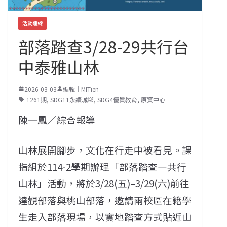
活動連線
部落踏查3/28-29共行台
中泰雅山林
2026-03-03
編輯｜MITien
1261期
,
SDG11永續城鄉
,
SDG4優質教育
,
原資中心
陳一鳳／綜合報導
山林展開腳步，文化在行走中被看見。課
指組於114-2學期辦理「部落踏查—共行
山林」活動，將於3/28(五)–3/29(六)前往
達觀部落與桃山部落，邀請兩校區在籍學
生走入部落現場，以實地踏查方式貼近山