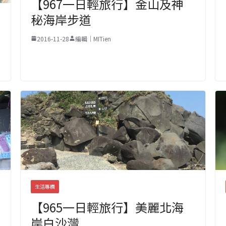
【967一日輕旅行】金山及神
秘海岸步道
2016-11-28
編輯｜MITien
生活專欄
【965一日輕旅行】美麗北海
岸白沙灣