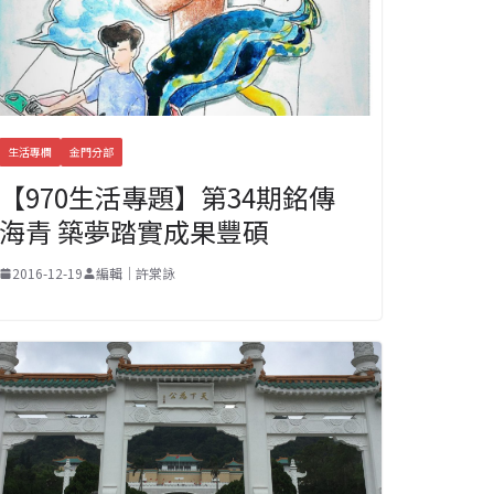
生活專欄
金門分部
【970生活專題】第34期銘傳
海青 築夢踏實成果豐碩
2016-12-19
編輯｜許棠詠