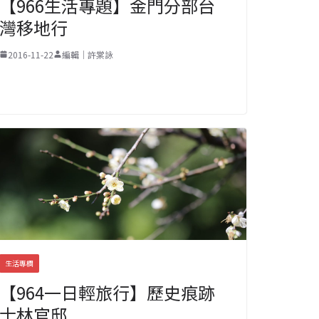
【966生活專題】金門分部台
灣移地行
2016-11-22
編輯｜許棠詠
生活專欄
【964一日輕旅行】歷史痕跡
士林官邸