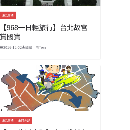
生活專欄
【968一日輕旅行】台北故宮
賞國寶
2016-12-02
編輯｜MITien
生活專欄
金門分部