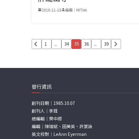
2016-11-18
編輯｜MITien
文
1
...
34
35
36
...
39
章
分
頁
發行資訊
創刊日期｜1985.10.07
創刊人｜李銓
總編輯｜樊中原
編輯｜陳瑞斌、田美英、許棠詠
英文校對｜LeAnn Eyerman