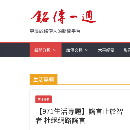
Skip
to
content
專屬於銘傳人的新聞平台
新聞分類
銘傳文藝
大事紀要
影
生活專欄
生活專欄
【971生活專題】謠言止於智
者 杜絕網路謠言