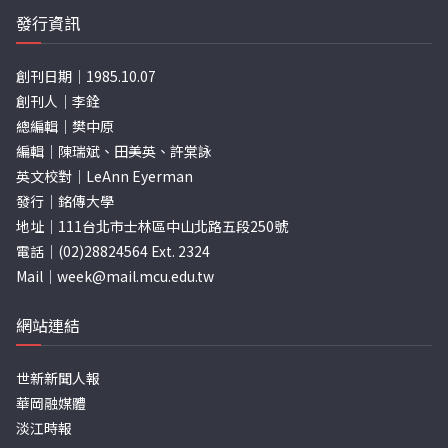
發行資訊
創刊日期｜1985.10.07
創刊人｜李銓
總編輯｜樊中原
編輯｜陳瑞斌、田美英、許棠詠
英文校對｜LeAnn Eyerman
發行｜銘傳大學
地址｜111台北市士林區中山北路五段250號
電話｜(02)28824564 Ext. 2324
Mail｜
week@mail.mcu.edu.tw
網站連結
世新新聞人報
華岡融媒體
淡江時報