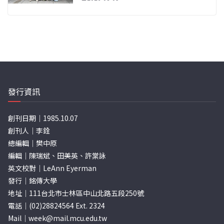
發行資訊
創刊日期｜1985.10.07
創刊人｜李銓
總編輯｜樊中原
編輯｜陳瑞斌、田美英、許棠詠
英文校對｜LeAnn Eyerman
發行｜銘傳大學
地址｜111台北市士林區中山北路五段250號
電話｜(02)28824564 Ext. 2324
Mail｜
week@mail.mcu.edu.tw