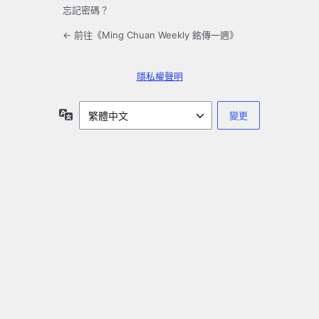
忘記密碼？
← 前往《Ming Chuan Weekly 銘傳一週》
隱私權聲明
語
言