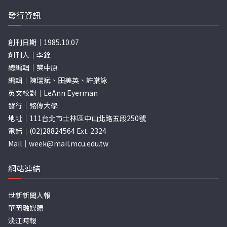
發行資訊
創刊日期｜1985.10.07
創刊人｜李銓
總編輯｜樊中原
編輯｜陳瑞斌、田美英、許棠詠
英文校對｜LeAnn Eyerman
發行｜銘傳大學
地址｜111台北市士林區中山北路五段250號
電話｜(02)28824564 Ext. 2324
Mail｜
week@mail.mcu.edu.tw
網站連結
世新新聞人報
華岡融媒體
淡江時報