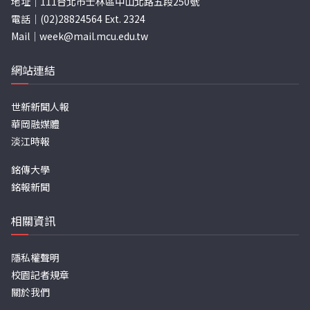
地址｜111台北市士林區中山北路五段250號
電話｜(02)28824564 Ext. 2324
Mail｜
week@mail.mcu.edu.tw
網站連結
世新新聞人報
華岡融媒體
淡江時報
銘傳大學
銘報新聞
相關資訊
隱私權聲明
校園記者規章
關於我們