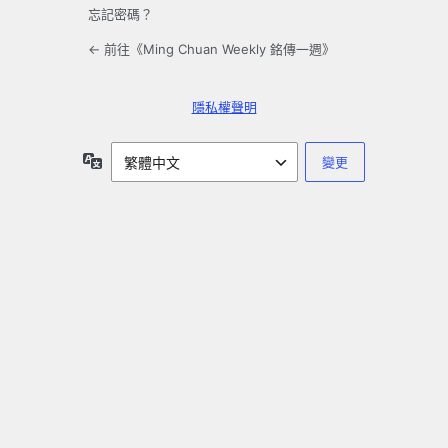
忘記密碼？
← 前往《Ming Chuan Weekly 銘傳一週》
隱私權聲明
語
言