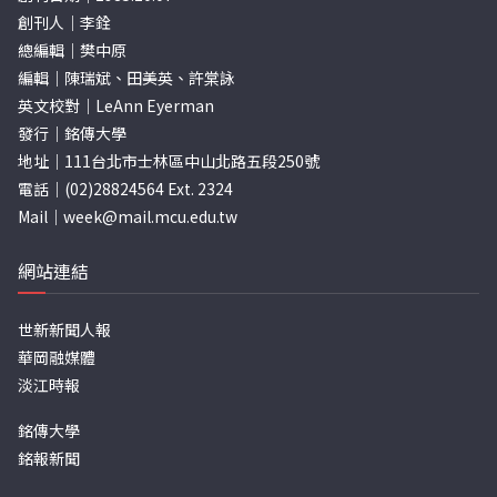
創刊人｜李銓
總編輯｜樊中原
編輯｜陳瑞斌、田美英、許棠詠
英文校對｜LeAnn Eyerman
發行｜銘傳大學
地址｜111台北市士林區中山北路五段250號
電話｜(02)28824564 Ext. 2324
Mail｜
week@mail.mcu.edu.tw
網站連結
世新新聞人報
華岡融媒體
淡江時報
銘傳大學
銘報新聞