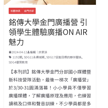
校園快訊
金門分部
銘傳大學金門廣播營 引
領學生體驗廣播ON AIR
魅力
2024-04-12
編輯｜許棠詠
1192期
,
SDG11永續城鄉
,
SDG17促進目標的夥伴關係
,
SDG4優質教育
【本刊訊】銘傳大學金門分部國小媒體暨
新科技營隊活動，最後一梯次「廣播營」
於3/30-31圓滿落幕！小小學員不僅學習
廣播媒體，了解廣播原理及應用，也練習
讀稿及口條和聲音訓練，不少學員都是多