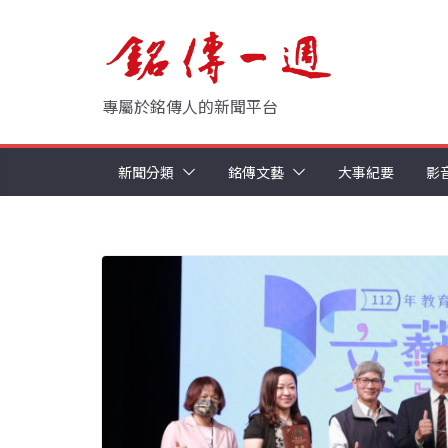
Skip
to
content
專屬於銘傳人的新聞平台
新聞分類
銘傳文藝
大事紀要
影