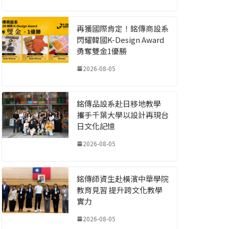
再獲國際肯定！銘傳商設系
閃耀韓國K-Design Award
勇奪雙金1優勝
2026-08-05
銘傳品設系赴日移地教學
攜手千葉大學以設計再現台
日文化記憶
2026-08-05
銘傳師資生赴橫濱中華學院
教育見習 提升跨文化教學
實力
2026-08-05