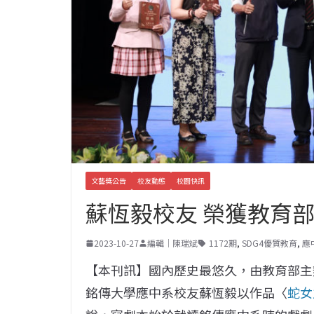
文藝獎公告
校友動態
校園快訊
蘇恆毅校友 榮獲教育
2023-10-27
編輯｜陳瑞斌
1172期
,
SDG4優質教育
,
應
【本刊訊】國內歷史最悠久，由教育部主辦
銘傳大學應中系校友蘇恆毅以作品〈
蛇女