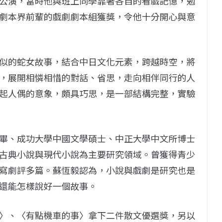
公演，當時他與班上同學靠著各自的看戲記憶，勉
劇本界前輩的戲劇劇本組獲獎，令他十分開心與意
似的蛇女故事，結合中日文化元素，跨越時空，將
，展開相憐相惜的對話、省思，走向相伴同行的人
起人偶的意象，頗具巧思，是一部結構完整，實驗
畢、成功大學中國文學碩士、中正大學中文所博士
古典小說與現代小說為主要研究領域。曾獲得青少
寫劇評多篇。蘇恆毅認為，小說與戲劇是研究也是
還能怎樣說好一個故事。
〉、〈有點機車的事〉拿下二件散文優選獎，另以