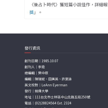
〈後占卜時代〉獲短篇小說佳作，詳細報
獎
」。
發行資訊
創刊日期｜1985.10.07
創刊人｜李銓
總編輯｜樊中原
編輯｜陳瑞斌、田美英、許棠詠
英文校對｜LeAnn Eyerman
發行｜銘傳大學
地址｜111台北市士林區中山北路五段250號
電話｜(02)28824564 Ext. 2324