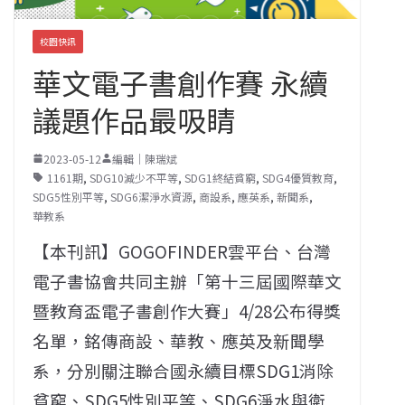
校園快訊
華文電子書創作賽 永續
議題作品最吸睛
2023-05-12
編輯｜陳瑞斌
1161期
,
SDG10減少不平等
,
SDG1終結貧窮
,
SDG4優質教育
,
SDG5性別平等
,
SDG6潔淨水資源
,
商設系
,
應英系
,
新聞系
,
華教系
【本刊訊】GOGOFINDER雲平台、台灣
電子書協會共同主辦「第十三屆國際華文
暨教育盃電子書創作大賽」4/28公布得獎
名單，銘傳商設、華教、應英及新聞學
系，分別關注聯合國永續目標SDG1消除
貧窮、SDG5性別平等、SDG6淨水與衛