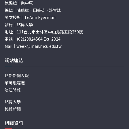
總編輯｜樊中原
編輯｜陳瑞斌、田美英、許棠詠
英文校對｜LeAnn Eyerman
發行｜銘傳大學
地址｜111台北市士林區中山北路五段250號
電話｜(02)28824564 Ext. 2324
Mail｜
week@mail.mcu.edu.tw
網站連結
世新新聞人報
華岡融媒體
淡江時報
銘傳大學
銘報新聞
相關資訊