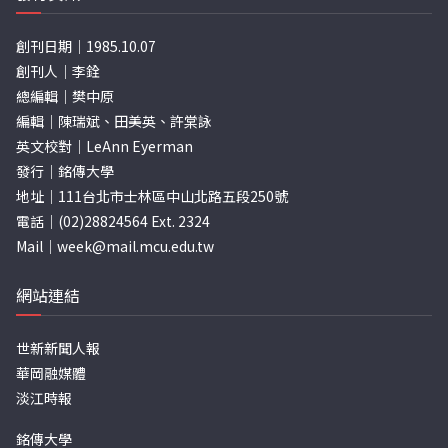
創刊日期｜1985.10.07
創刊人｜李銓
總編輯｜樊中原
編輯｜陳瑞斌、田美英、許棠詠
英文校對｜LeAnn Eyerman
發行｜銘傳大學
地址｜111台北市士林區中山北路五段250號
電話｜(02)28824564 Ext. 2324
Mail｜
week@mail.mcu.edu.tw
網站連結
世新新聞人報
華岡融媒體
淡江時報
銘傳大學