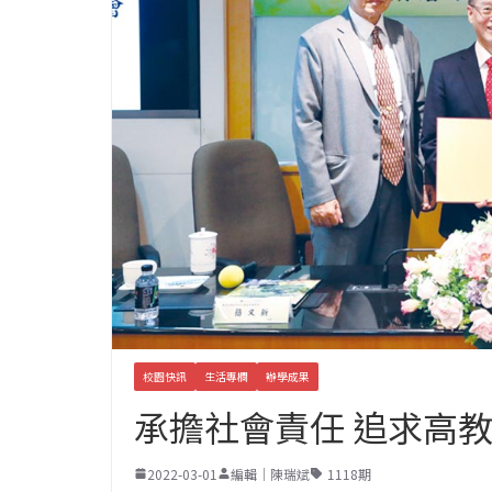
校園快訊
生活專欄
辦學成果
承擔社會責任 追求高教
2022-03-01
編輯｜陳瑞斌
1118期