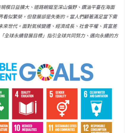
規模日益擴大、道路蜿蜒至深山偏野、鑽油平臺在海面
界看似繁榮，但發展卻是失衡的。當人們顧著滿足當下需
未來世代。面對氣候變遷、經濟成長、社會平權、貧富差
了「全球永續發展目標」指引全球共同努力、邁向永續的方