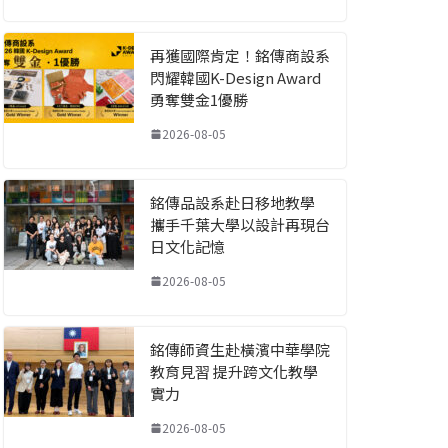
再獲國際肯定！銘傳商設系
閃耀韓國K-Design Award
勇奪雙金1優勝
2026-08-05
銘傳品設系赴日移地教學
攜手千葉大學以設計再現台
日文化記憶
2026-08-05
銘傳師資生赴橫濱中華學院
教育見習 提升跨文化教學
實力
2026-08-05