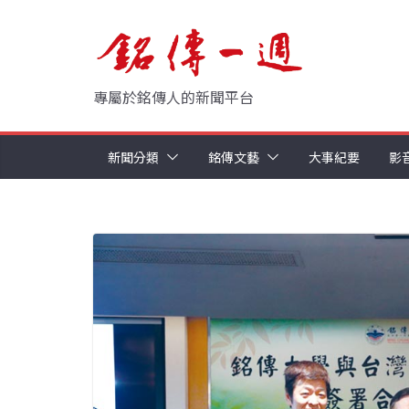
Skip
to
content
專屬於銘傳人的新聞平台
新聞分類
銘傳文藝
大事紀要
影