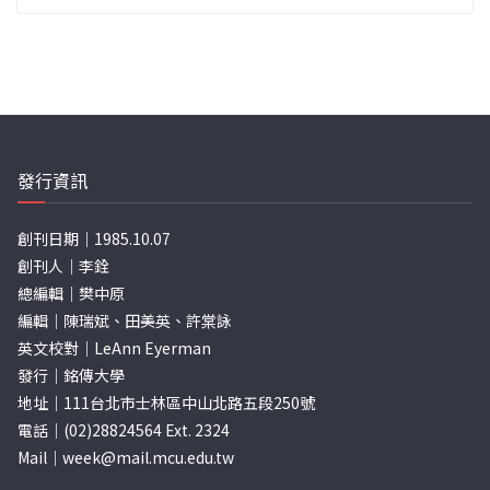
發行資訊
創刊日期｜1985.10.07
創刊人｜李銓
總編輯｜樊中原
編輯｜陳瑞斌、田美英、許棠詠
英文校對｜LeAnn Eyerman
發行｜銘傳大學
地址｜111台北市士林區中山北路五段250號
電話｜(02)28824564 Ext. 2324
Mail｜
week@mail.mcu.edu.tw