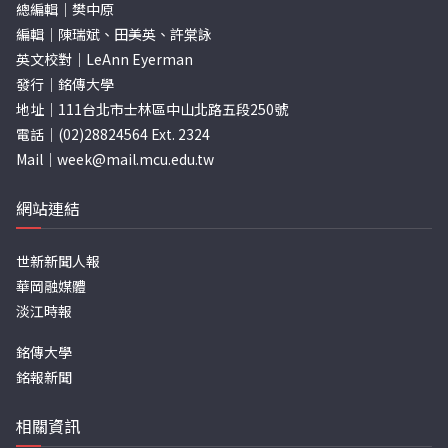
總編輯｜樊中原
編輯｜陳瑞斌、田美英、許棠詠
英文校對｜LeAnn Eyerman
發行｜銘傳大學
地址｜111台北市士林區中山北路五段250號
電話｜(02)28824564 Ext. 2324
Mail｜
week@mail.mcu.edu.tw
網站連結
世新新聞人報
華岡融媒體
淡江時報
銘傳大學
銘報新聞
相關資訊