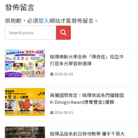
發佈留言
很抱歉，必須
登入
網站才能發佈留言。
搜尋
銘傳樂齡大學全新「傳奇班」招生中
打造多元學習新選擇
2026-08-06
再獲國際肯定！銘傳商設系閃耀韓國
K-Design Award勇奪雙金1優勝
2026-08-05
銘傳品設系赴日移地教學 攜手千葉大