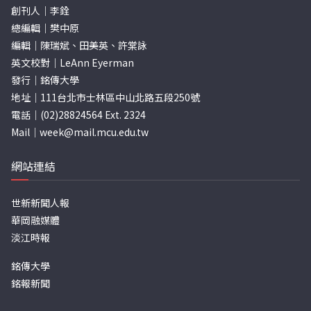
創刊人｜李銓
總編輯｜樊中原
編輯｜陳瑞斌、田美英、許棠詠
英文校對｜LeAnn Eyerman
發行｜銘傳大學
地址｜111台北市士林區中山北路五段250號
電話｜(02)28824564 Ext. 2324
Mail｜
week@mail.mcu.edu.tw
網站連結
世新新聞人報
華岡融媒體
淡江時報
銘傳大學
銘報新聞