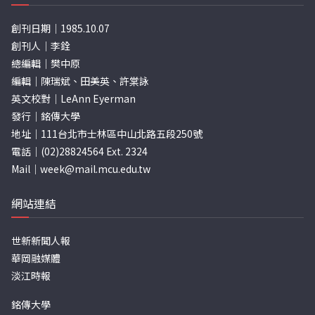
創刊日期｜1985.10.07
創刊人｜李銓
總編輯｜樊中原
編輯｜陳瑞斌、田美英、許棠詠
英文校對｜LeAnn Eyerman
發行｜銘傳大學
地址｜111台北市士林區中山北路五段250號
電話｜(02)28824564 Ext. 2324
Mail｜
week@mail.mcu.edu.tw
網站連結
世新新聞人報
華岡融媒體
淡江時報
銘傳大學