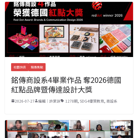
校園快訊
銘傳焦點
銘傳商設系4畢業作品 奪2026德國
紅點品牌暨傳達設計大獎
2026-07-27
編輯｜許棠詠
1278期
,
SDG4優質教育
,
商設系