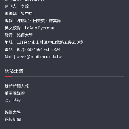
創刊人｜李銓
總編輯｜樊中原
編輯｜陳瑞斌、田美英、許棠詠
英文校對｜LeAnn Eyerman
發行｜銘傳大學
地址｜111台北市士林區中山北路五段250號
電話｜(02)28824564 Ext. 2324
Mail｜
week@mail.mcu.edu.tw
網站連結
世新新聞人報
華岡融媒體
淡江時報
銘傳大學
銘報新聞