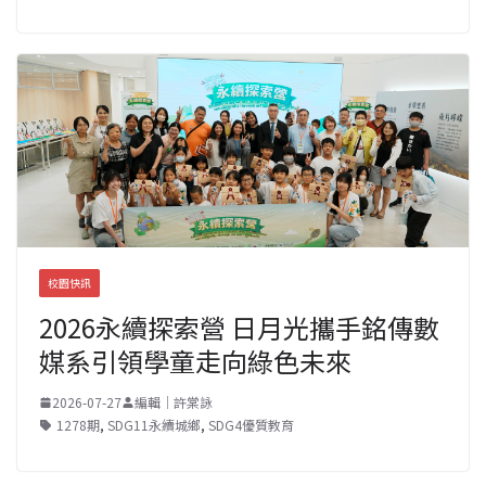
校園快訊
2026永續探索營 日月光攜手銘傳數
媒系引領學童走向綠色未來
2026-07-27
編輯｜許棠詠
1278期
,
SDG11永續城鄉
,
SDG4優質教育