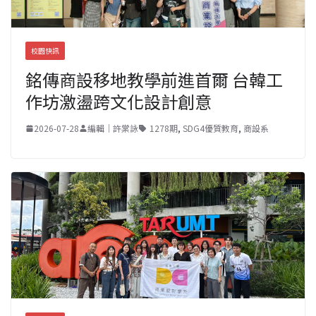
校園快訊
銘傳商設移地教學前進首爾 台韓工
作坊激盪跨文化設計創意
2026-07-28
編輯｜許棠詠
1278期
,
SDG4優質教育
,
商設系