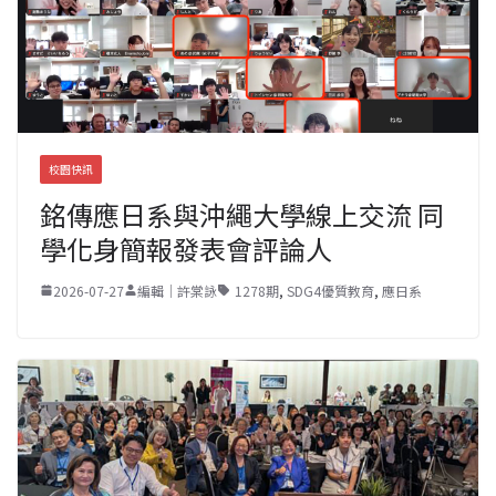
校園快訊
銘傳應日系與沖繩大學線上交流 同
學化身簡報發表會評論人
2026-07-27
編輯｜許棠詠
1278期
,
SDG4優質教育
,
應日系