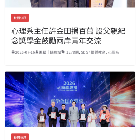
校園快訊
心理系主任許金田捐百萬 設父親紀
念獎學金鼓勵兩岸青年交流
2026-07-16
編輯｜陳瑞斌
1278期
,
SDG4優質教育
,
心理系
校園快訊