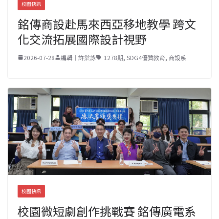
校園快訊
銘傳商設赴馬來西亞移地教學 跨文
化交流拓展國際設計視野
2026-07-28
編輯｜許棠詠
1278期
,
SDG4優質教育
,
商設系
校園快訊
校園微短劇創作挑戰賽 銘傳廣電系