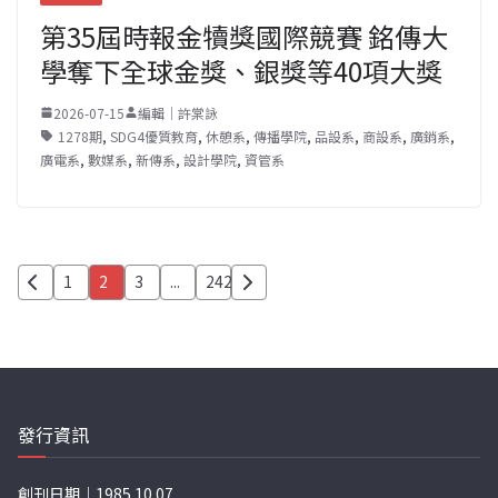
第35屆時報金犢獎國際競賽 銘傳大
學奪下全球金獎、銀獎等40項大獎
2026-07-15
編輯｜許棠詠
1278期
,
SDG4優質教育
,
休憩系
,
傳播學院
,
品設系
,
商設系
,
廣銷系
,
廣電系
,
數媒系
,
新傳系
,
設計學院
,
資管系
文
1
2
3
...
242
章
分
頁
發行資訊
創刊日期｜1985.10.07