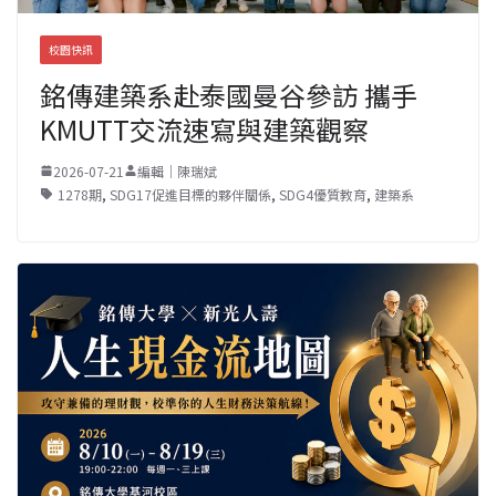
校園快訊
銘傳建築系赴泰國曼谷參訪 攜手
KMUTT交流速寫與建築觀察
2026-07-21
編輯｜陳瑞斌
1278期
,
SDG17促進目標的夥伴關係
,
SDG4優質教育
,
建築系