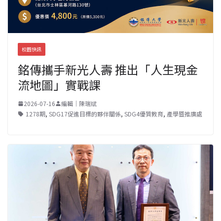
校園快訊
銘傳攜手新光人壽 推出「人生現金
流地圖」實戰課
2026-07-16
編輯｜陳瑞斌
1278期
,
SDG17促進目標的夥伴關係
,
SDG4優質教育
,
產學暨推廣處