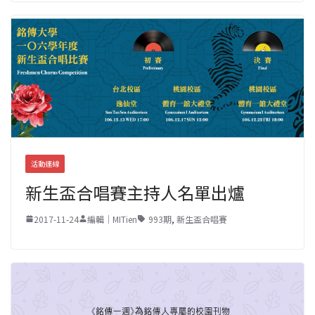
活動連線
新生盃合唱賽主持人名單出爐
2017-11-24
編輯｜MITien
993期
,
新生盃合唱賽