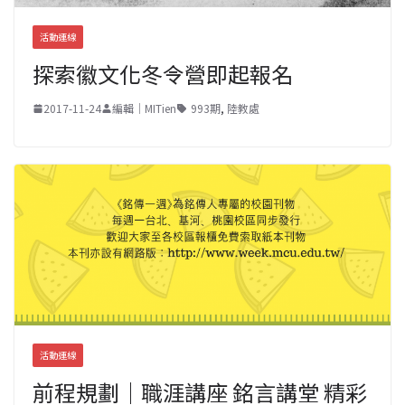
活動連線
探索徽文化冬令營即起報名
2017-11-24
編輯｜MITien
993期
,
陸教處
活動連線
前程規劃｜職涯講座 銘言講堂 精彩