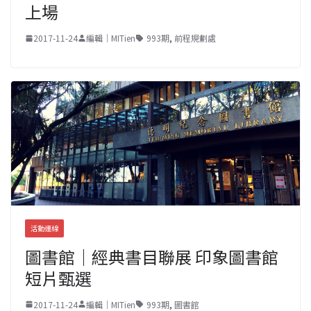
上場
2017-11-24
編輯｜MITien
993期
,
前程規劃處
活動連線
圖書館｜經典書目聯展 印象圖書館
短片甄選
2017-11-24
編輯｜MITien
993期
,
圖書館