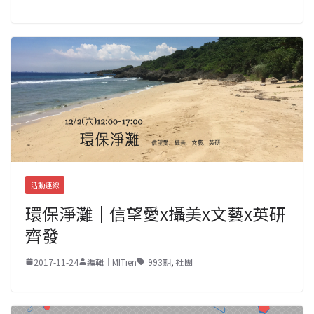
活動連線
環保淨灘｜信望愛x攝美x文藝x英研
齊發
2017-11-24
編輯｜MITien
993期
,
社團