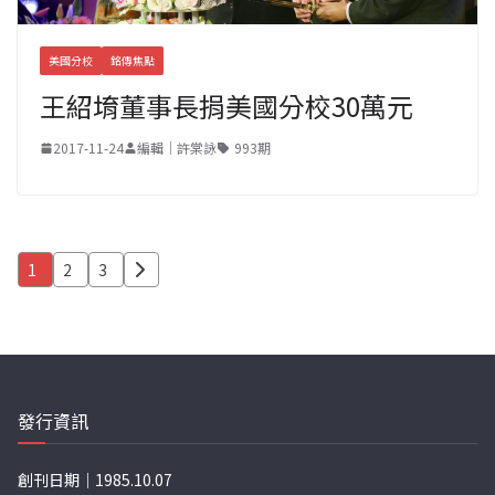
美國分校
銘傳焦點
王紹堉董事長捐美國分校30萬元
2017-11-24
編輯｜許棠詠
993期
文
1
2
3
章
分
頁
發行資訊
創刊日期｜1985.10.07