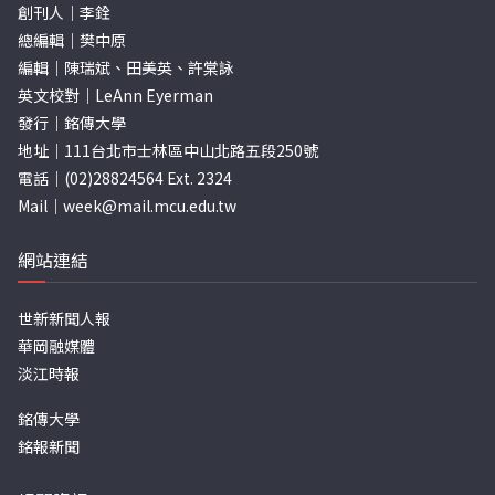
創刊人｜李銓
總編輯｜樊中原
編輯｜陳瑞斌、田美英、許棠詠
英文校對｜LeAnn Eyerman
發行｜銘傳大學
地址｜111台北市士林區中山北路五段250號
電話｜(02)28824564 Ext. 2324
Mail｜
week@mail.mcu.edu.tw
網站連結
世新新聞人報
華岡融媒體
淡江時報
銘傳大學
銘報新聞