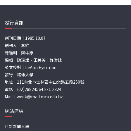
分
頁
發行資訊
創刊日期｜1985.10.07
創刊人｜李銓
總編輯｜樊中原
編輯｜陳瑞斌、田美英、許棠詠
英文校對｜LeAnn Eyerman
發行｜銘傳大學
地址｜111台北市士林區中山北路五段250號
電話｜(02)28824564 Ext. 2324
Mail｜
week@mail.mcu.edu.tw
網站連結
世新新聞人報