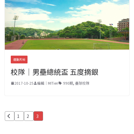
運動天地
校隊｜男壘總統盃 五度摘銀
2017-10-25
編輯｜MITien
990期
,
壘球校隊
文
1
2
3
章