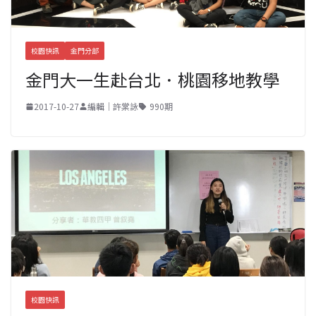
校園快訊
金門分部
金門大一生赴台北．桃園移地教學
2017-10-27
編輯｜許棠詠
990期
校園快訊