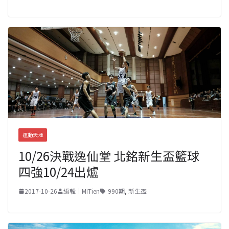
運動天地
10/26決戰逸仙堂 北銘新生盃籃球
四強10/24出爐
2017-10-26
編輯｜MITien
990期
,
新生盃