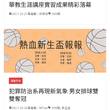
華教生涯講座實習成果精彩落幕
2017-10-27
編輯｜許棠詠
990期
運動天地
犯罪防治系再現新氣象 男女排球雙
雙奪冠
2017-10-26
編輯｜MITien
990期
,
新生盃