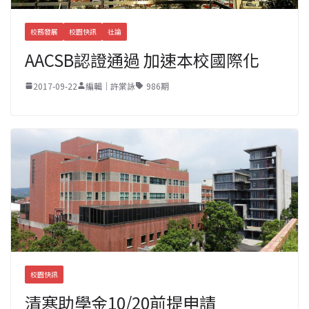
校務發展
校園快訊
社論
AACSB認證通過 加速本校國際化
2017-09-22
編輯｜許棠詠
986期
校園快訊
清寒助學金10/20前提申請