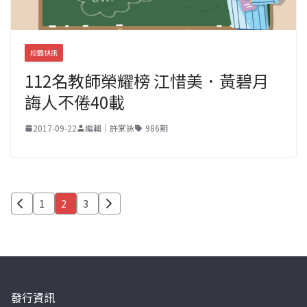
校園快訊
112名教師榮耀榜 江惜美．黃碧月
誨人不倦40載
2017-09-22
編輯｜許棠詠
986期
文
1
2
3
章
分
頁
發行資訊