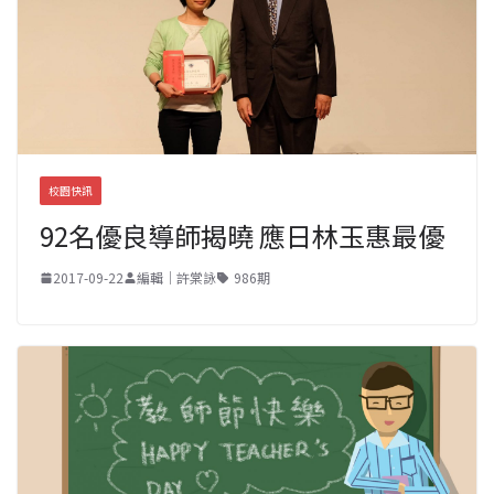
校園快訊
92名優良導師揭曉 應日林玉惠最優
2017-09-22
編輯｜許棠詠
986期