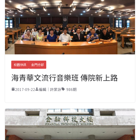
校園快訊
金門分部
海青華文流行音樂班 傳院新上路
2017-09-22
編輯｜許棠詠
986期