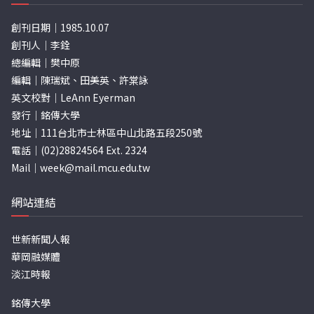
創刊日期｜1985.10.07
創刊人｜李銓
總編輯｜樊中原
編輯｜陳瑞斌、田美英、許棠詠
英文校對｜LeAnn Eyerman
發行｜銘傳大學
地址｜111台北市士林區中山北路五段250號
電話｜(02)28824564 Ext. 2324
Mail｜
week@mail.mcu.edu.tw
網站連結
世新新聞人報
華岡融媒體
淡江時報
銘傳大學