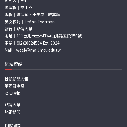
創刊人｜李銓
總編輯｜樊中原
編輯｜陳瑞斌、田美英、許棠詠
英文校對｜LeAnn Eyerman
發行｜銘傳大學
地址｜111台北市士林區中山北路五段250號
電話｜(02)28824564 Ext. 2324
Mail｜
week@mail.mcu.edu.tw
網站連結
世新新聞人報
華岡融媒體
淡江時報
銘傳大學
銘報新聞
相關資訊