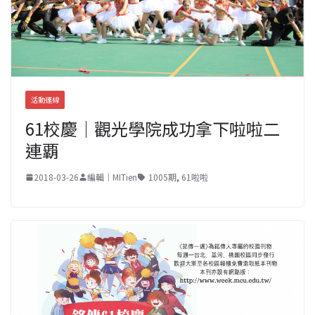
活動連線
61校慶｜觀光學院成功拿下啦啦二
連覇
2018-03-26
編輯｜MITien
1005期
,
61啦啦