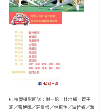
61校慶攝影團隊：謝一帆／杜培郁／管子
涵／曹博凱／莊景傑／林冠佑／游哲睿／魏