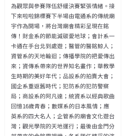
為觀眾與參賽隊伍舒緩決賽緊張情緒。接
下來啦啦錦標賽下半場由電通系的傳統廟
宇作為開場，將台灣廟會精彩呈現在銘
傳！財金系的節能減碳愛地球；會計系一
卡通在手台北到處遊；醫管的醫銘鯨人；
資管系的天地輪迴；傳播學院的把愛傳出
來；資傳系帶來的世界知名畫作；華教學
生時期的美好年代；品設系的拍賣大會；
國企系重返舊時代；犯防系的犯防警察
局；商設系的阿凡達；統資系以經典歌曲
回憶16歲青春；數媒系的日本風情；應
英系的四大名人；企管系的廟會文化遊台
灣；觀光學院的天地運行；最後由金門分
部帶來的金銘電視機，各系隊伍精采的演