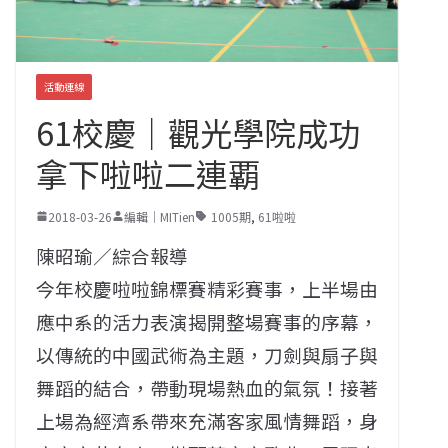
活動連線
61校慶｜觀光學院成功
拿下啦啦二連覇
2018-03-26
編輯｜MITien
1005期
,
61啦啦
陳昭瑜／綜合報導
今年校慶啦啦錦標賽精彩賽事，上半場由
應中系的活力表演揭開整場賽事的序幕，
以傳統的中國武術為主題，刀劍與扇子與
舞蹈的結合，帶動現場熱血的氣氛！接著
上場為經濟系帶來充滿客家風情舞蹈，身