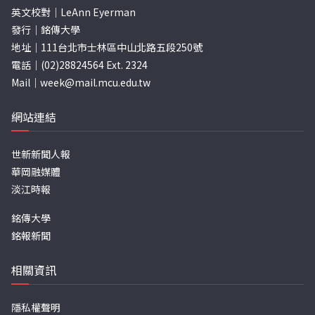
英文校對｜LeAnn Eyerman
發行｜銘傳大學
地址｜111台北市士林區中山北路五段250號
電話｜(02)28824564 Ext. 2324
Mail｜
week@mail.mcu.edu.tw
網站連結
世新新聞人報
華岡融媒體
淡江時報
銘傳大學
銘報新聞
相關資訊
隱私權聲明