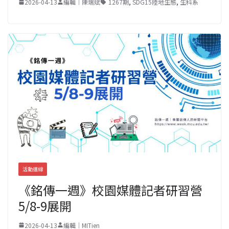
2026-04-13
編輯｜陳瑞斌
1267期
,
SDG15陸地生態
,
生科系
活動連線
《銘傳一週》校園媒體記者研習營
5/8-9展開
2026-04-13
編輯｜MITien