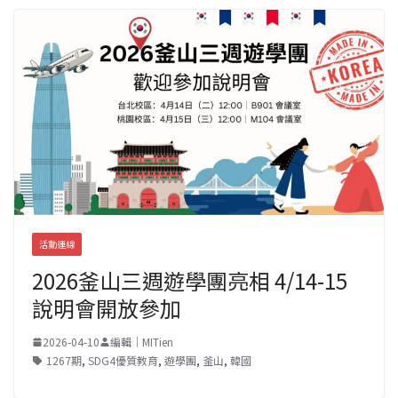
活動連線
2026釜山三週遊學團亮相 4/14-15
說明會開放參加
2026-04-10
編輯｜MITien
1267期
,
SDG4優質教育
,
遊學團
,
釜山
,
韓國