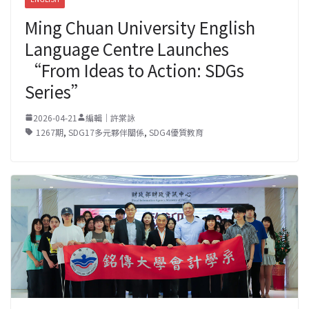
Ming Chuan University English
Language Centre Launches
“From Ideas to Action: SDGs
Series”
2026-04-21
編輯｜許棠詠
1267期
,
SDG17多元夥伴關係
,
SDG4優質教育