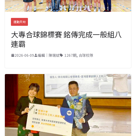
運動天地
大專合球錦標賽 銘傳完成一般組八
連霸
2026-06-09
編輯｜陳瑞斌
1267期
,
合球校隊