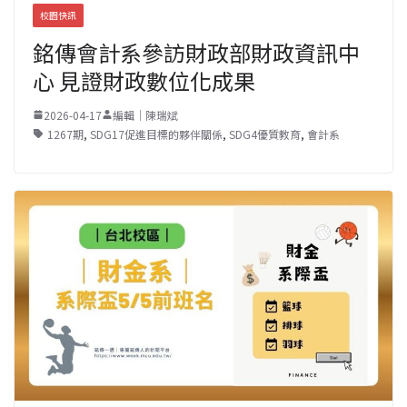
校園快訊
銘傳會計系參訪財政部財政資訊中
心 見證財政數位化成果
2026-04-17
編輯｜陳瑞斌
1267期
,
SDG17促進目標的夥伴關係
,
SDG4優質教育
,
會計系