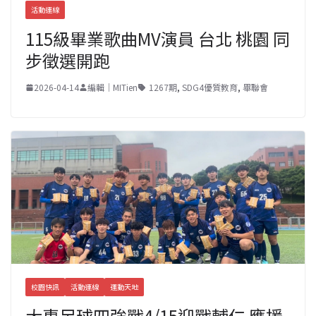
活動連線
115級畢業歌曲MV演員 台北 桃園 同
步徵選開跑
2026-04-14
編輯｜MITien
1267期
,
SDG4優質教育
,
畢聯會
校園快訊
活動連線
運動天地
大專足球四強戰4/15迎戰輔仁 應援