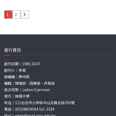
文
1
2
章
分
頁
發行資訊
創刊日期｜1985.10.07
創刊人｜李銓
總編輯｜樊中原
編輯｜陳瑞斌、田美英、許棠詠
英文校對｜LeAnn Eyerman
發行｜銘傳大學
地址｜111台北市士林區中山北路五段250號
電話｜(02)28824564 Ext. 2324
Mail｜
week@mail.mcu.edu.tw