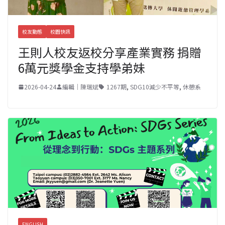
校友動態
校園快訊
王則人校友返校分享產業實務 捐贈
6萬元獎學金支持學弟妹
2026-04-24
編輯｜陳瑞斌
1267期
,
SDG10減少不平等
,
休憩系
ENGLISH