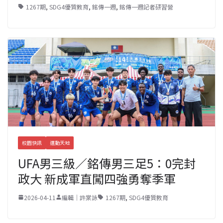
1267期
,
SDG4優質教育
,
銘傳一週
,
銘傳一週記者研習營
校園快訊
運動天地
UFA男三級／銘傳男三足5：0完封
政大 新成軍直闖四強勇奪季軍
2026-04-11
編輯｜許棠詠
1267期
,
SDG4優質教育