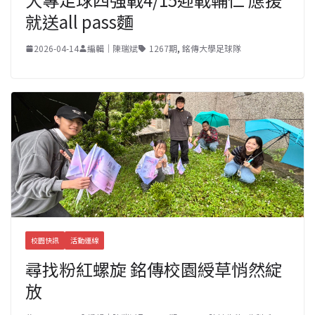
就送all pass麵
2026-04-14
編輯｜陳瑞斌
1267期
,
銘傳大學足球隊
校園快訊
活動連線
尋找粉紅螺旋 銘傳校園綬草悄然綻
放