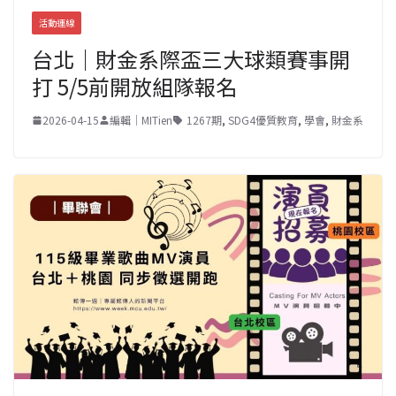
活動連線
台北｜財金系際盃三大球類賽事開
打 5/5前開放組隊報名
2026-04-15
編輯｜MITien
1267期
,
SDG4優質教育
,
學會
,
財金系