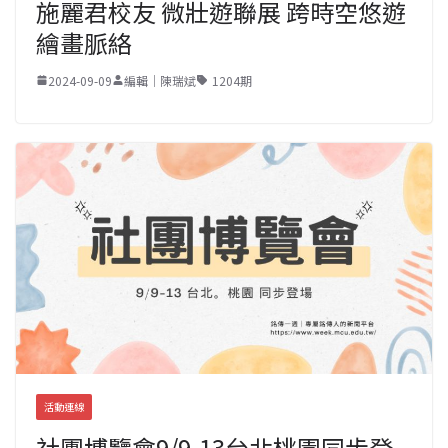
施麗君校友 微壯遊聯展 跨時空悠遊
繪畫脈絡
2024-09-09
編輯｜陳瑞斌
1204期
活動連線
社團博覽會9/9-13台北桃園同步登