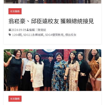
校友動態
翁崧豪、邱臣遠校友 獲賴總統接見
2024-09-09
編輯｜陳瑞斌
1204期
,
SDG11永續城鄉
,
SDG4優質教育
,
傑出校友
校友動態