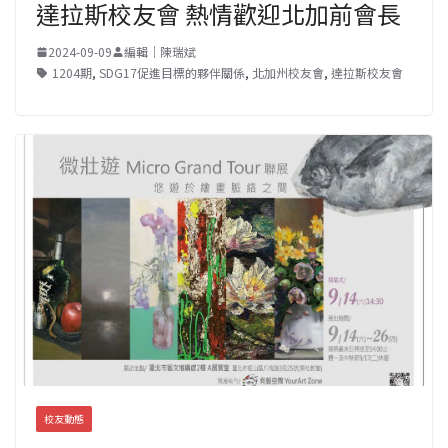
達拉斯校友會 熱情歡迎北加前會長
2024-09-09
編輯｜陳瑞斌
1204期
,
SDG17促進目標的夥伴關係
,
北加州校友會
,
達拉斯校友會
校友動態