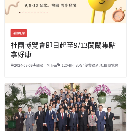
活動連線
社團博覽會即日起至9/13闖關集點
拿好康
2024-09-09
編輯｜MITien
1204期
,
SDG4優質教育
,
社團博覽會