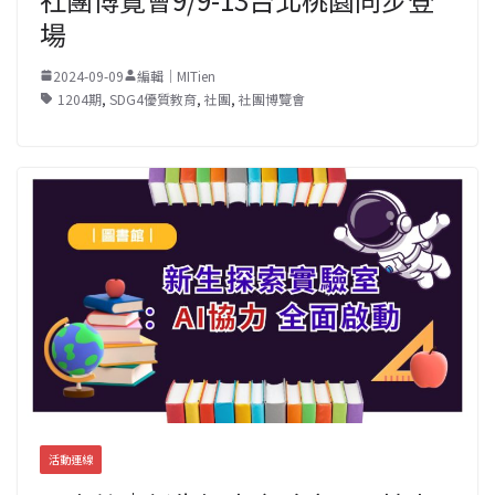
場
2024-09-09
編輯｜MITien
1204期
,
SDG4優質教育
,
社團
,
社團博覽會
活動連線