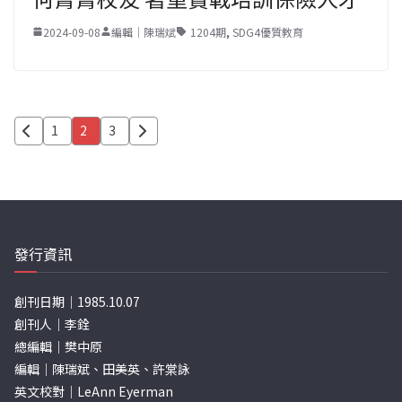
2024-09-08
編輯｜陳瑞斌
1204期
,
SDG4優質教育
文
1
2
3
章
分
頁
發行資訊
創刊日期｜1985.10.07
創刊人｜李銓
總編輯｜樊中原
編輯｜陳瑞斌、田美英、許棠詠
英文校對｜LeAnn Eyerman