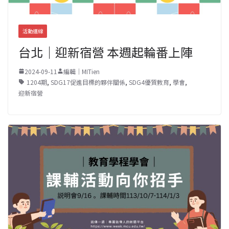
活動連線
台北｜迎新宿營 本週起輪番上陣
2024-09-11
編輯｜MITien
1204期
,
SDG17促進目標的夥伴關係
,
SDG4優質教育
,
學會
,
迎新宿營