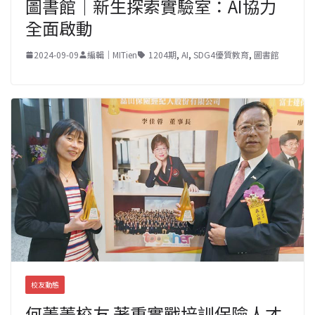
圖書館｜新生探索實驗室：AI協力
全面啟動
2024-09-09
編輯｜MITien
1204期
,
AI
,
SDG4優質教育
,
圖書館
校友動態
何菁菁校友 著重實戰培訓保險人才