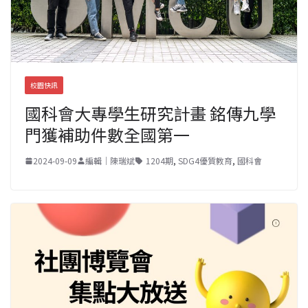
校園快訊
國科會大專學生研究計畫 銘傳九學
門獲補助件數全國第一
2024-09-09
編輯｜陳瑞斌
1204期
,
SDG4優質教育
,
國科會