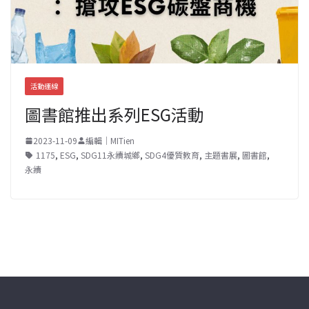
活動連線
圖書館推出系列ESG活動
2023-11-09
編輯｜MITien
1175
,
ESG
,
SDG11永續城鄉
,
SDG4優質教育
,
主題書展
,
圖書館
,
永續