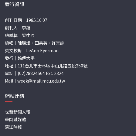
發行資訊
創刊日期｜1985.10.07
創刊人｜李銓
總編輯｜樊中原
編輯｜陳瑞斌、田美英、許棠詠
英文校對｜LeAnn Eyerman
發行｜銘傳大學
地址｜111台北市士林區中山北路五段250號
電話｜(02)28824564 Ext. 2324
Mail｜
week@mail.mcu.edu.tw
網站連結
世新新聞人報
華岡融媒體
淡江時報